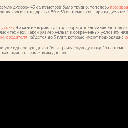
аемую духовку 45 сантиметров было трудно, то теперь
произво
лагая кроме стандартных 50 и 60 сантиметров ширины духовки
духовку
45 сантиметров
, то стоит обратить внимание не тольк
мой техники. Такой размер нельзя в современных условиях наз
роизводителя
найдется до 5 плит, которые имеют подходящие
р
ли уже идеальную для себя встраиваемую духовку 45 сантиметр
 какие именно – расскажем дальше.