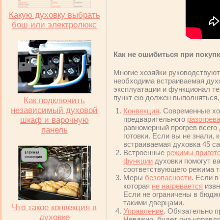
Какую духовку выбрать
бош или электролюкс
Как не ошибиться при покуп
Многие хозяйки руководствуют
необходима встраиваемая духо
эксплуатации и функционал те
пункт ею должен выполняться,
Как подключить
независимый духовой
Конвекция
. Современные хо
предварительного
разогрев
шкаф и варочную
равномерный прогрев всего
панель
готовки. Если вы не знали,
встраиваемая духовка 45 са
Встроенные
режимы пригот
функции
духовки помогут ва
соответствующего режима т
Меры
безопасности
. Если 
которая
не нагревается
извн
Если не ограничены в бюдж
такими дверцами.
Что такое конвекция в
Управление
. Обязательно п
духовке
Неважно, будет она управл