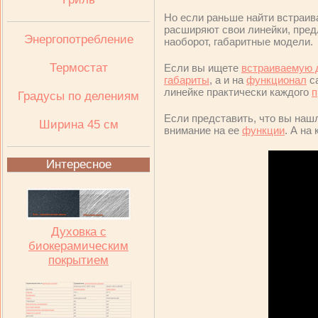
Но если раньше найти встраив
расширяют свои линейки, пред
Энергопотребление
наоборот, габаритные модели.
Термостат
Если вы ищете
встраиваемую 
габариты
, а и на
функционал
са
линейке практически каждого
п
Градусы по делениям
Если представить, что вы наш
Ширина 45 см
внимание на ее
функции
. А на
Интересное
Духовка с
биокерамическим
покрытием