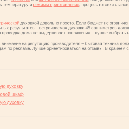
ь температуру и
режимы приготовления
, процесс готовки стано
трической
духовкой довольно просто. Если бюджет не ограничен
ных результатов – встраиваемая духовка 45 сантиметров долж
я проводка дома не выдерживает напряжения – лучше выбрать г
ь внимание на репутацию производителя – бытовая техника дол
дам по рекламе. Лучше ориентироваться на отзывы. В крайнем 
ую духовку
ховой шкаф
кую духовку