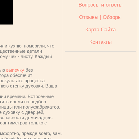
Вопросы и ответы
Отзывы | Обзоры
Карта Сайта
Контакты
ли кухню, померили, что
ущественные детали
ому чек - листу. Каждый
ную
выпечку
без
тора обеспечит
 результате процесса
днюю стенку духовки. Ваша
мии времени. Встроенные
тить время на подбор
пиццы или полуфабрикатов.
е духовку с дверцей,
езопасности домочадцев.
сантиметров только с
мфортно, прежде всего, вам.
добной. Когда у вас есть