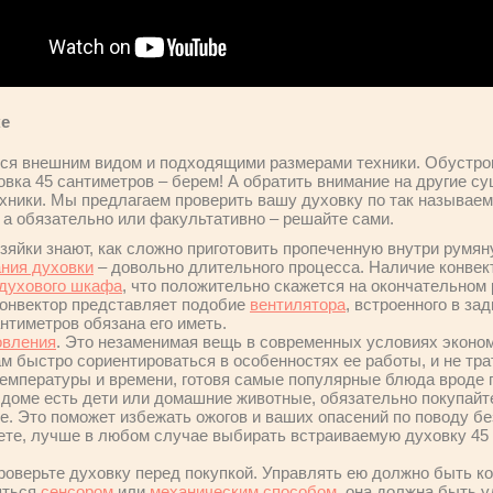
ке
ся внешним видом и подходящими размерами техники. Обустрои
вка 45 сантиметров – берем! А обратить внимание на другие с
хники. Мы предлагаем проверить вашу духовку по так называем
 а обязательно или факультативно – решайте сами.
зяйки знают, как сложно приготовить пропеченную внутри румя
ания духовки
– довольно длительного процесса. Наличие конвек
духового шкафа
, что положительно скажется на окончательном
 конвектор представляет подобие
вентилятора
, встроенного в за
нтиметров обязана его иметь.
овления
. Это незаменимая вещь в современных условиях эконо
м быстро сориентироваться в особенностях ее работы, и не тра
емпературы и времени, готовя самые популярные блюда вроде 
в доме есть дети или домашние животные, обязательно покупайт
е. Это поможет избежать ожогов и ваших опасений по поводу б
ете, лучше в любом случае выбирать встраиваемую духовку 45 
роверьте духовку перед покупкой. Управлять ею должно быть ко
яться
сенсором
или
механическим способом
, она должна быть у