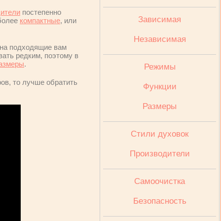
дители
постепенно
Зависимая
 более
компактные
, или
Независимая
о на подходящие вам
вать редким, поэтому в
азмеры
.
Режимы
ов, то лучше обратить
Функции
Размеры
Стили духовок
Производители
Cамоочистка
Безопасность