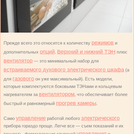
режимов
Прежде всего это относится к количеству
и
опций
Верхний и нижний ТЭН
дополнительных
.
плюс
вентилятор
— это минимальный набор для
встраиваемого духового электрического шкафа
(а
газового
для
он уже максимальный). Есть модели,
которые комплектуются боковыми ТЭНами и кольцевым
вентилятором
нагревателем за
, что обеспечивает более
прогрев камеры
быстрый и равномерный
.
управление
электрического
Само
работой любого
прибора гораздо проще. Легче все — съем показаний и их
управления
точность, формализация ступеней
и