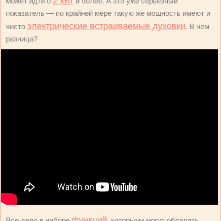
2 кВт
может идти о
и более. А это уже серьезный
показатель — по крайней мере такую же мощность имеют и
электрические встраиваемые духовки
чисто
. В чем
разница?
функций
Все дело в наборе
, которыми могут обладать