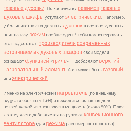
газовые духовки
режимов
газовые
. По количеству
духовые шкафы
электрическим
уступают
. Например,
духовок
у большинства стандартных
в составе кухонных
режим
плит на газу
вообще один. Чтобы компенсировать
производители
современных
этот недостаток,
встраиваемых духовых шкафов
свои модели
функцией
гриль
верхний
оснащают
«
» — добавляют
нагревательный элемент
газовый
. А он может быть
электрический
или
.
нагреватель
Именно на электрический
(по внешнему
виду это обычный ТЭН) и приходится основная доля
потребляемой из электросети мощности (около 90%). Плюс
конвекционного
к этому часто добавляется нагрузка от
вентилятора
режима
(для
равномерного прогрева),