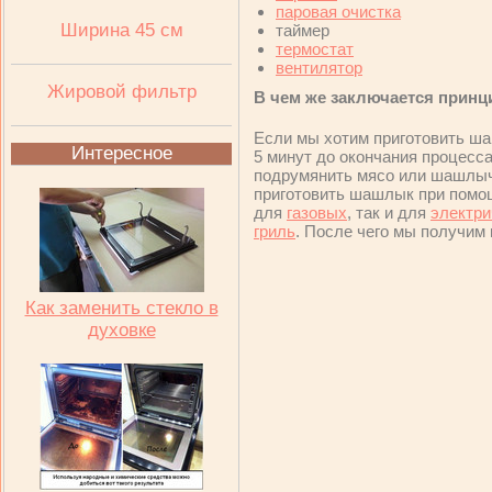
паровая очистка
Ширина 45 см
таймер
термостат
вентилятор
Жировой фильтр
В чем же заключается прин
Если мы хотим приготовить ш
Интересное
5 минут до окончания процес
подрумянить мясо или шашлы
приготовить шашлык при пом
для
газовых
, так и для
электри
гриль
. После чего мы получим 
Как заменить стекло в
духовке