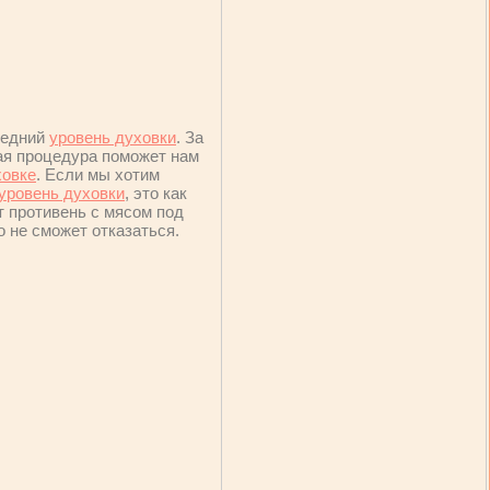
средний
уровень духовки
. За
кая процедура поможет нам
ховке
. Если мы хотим
уровень духовки
, это как
т противень с мясом под
о не сможет отказаться.