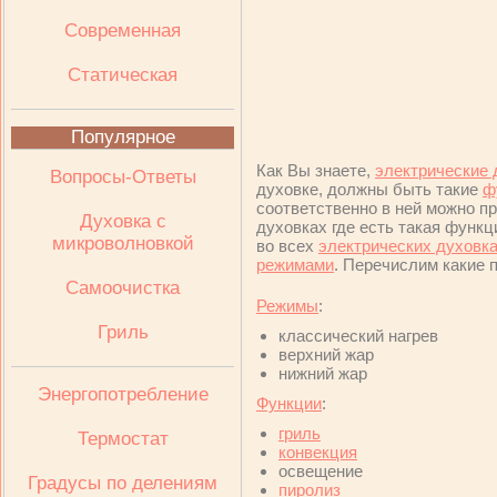
Современная
Статическая
Популярное
Как Вы знаете,
электрические 
Вопросы-Ответы
духовке, должны быть такие
ф
соответственно в ней можно п
Духовка с
духовках где есть такая функ
микроволновкой
во всех
электрических духовк
режимами
. Перечислим какие 
Самоочистка
Режимы
:
Гриль
классический нагрев
верхний жар
нижний жар
Энергопотребление
Функции
:
гриль
Термостат
конвекция
освещение
Градусы по делениям
пиролиз