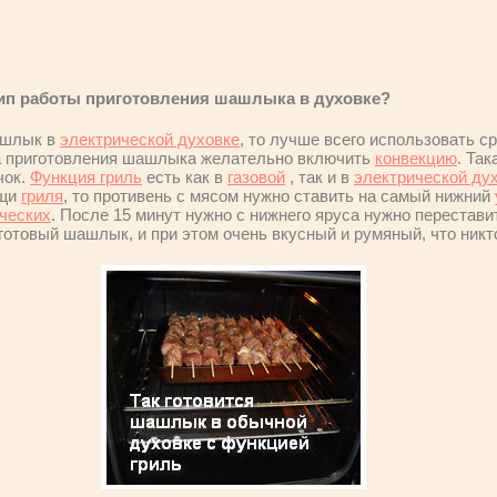
цип работы приготовления шашлыка в духовке?
ашлык в
электрической духовке
, то лучше всего использовать 
са приготовления шашлыка желательно включить
конвекцию
. Та
чок.
Функция гриль
есть как в
газовой
, так и в
электрической ду
ощи
гриля
, то противень с мясом нужно ставить на самый нижний
ческих
. После 15 минут нужно с нижнего яруса нужно перестави
готовый шашлык, и при этом очень вкусный и румяный, что никт