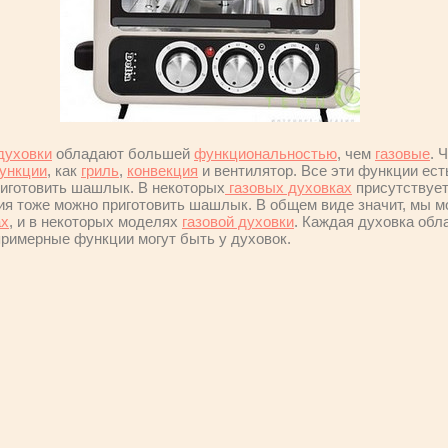
духовки
обладают большей
функциональностью
, чем
газовые
. 
ункции
, как
гриль
,
конвекция
и вентилятор. Все эти функции ест
риготовить шашлык. В некоторых
газовых духовках
присутствуе
ция тоже можно приготовить шашлык. В общем виде значит, мы 
ах
, и в некоторых моделях
газовой духовки
. Каждая духовка об
примерные функции могут быть у духовок.