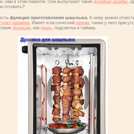
и, нам в этом помогли. Они выпускают такие
духовые шкафы
, 
но готовить?
 есть
функция приготовления шашлыка
. К нему можно отнест
тного
размера
. Имеет классический
режим
, также у него прису
 такие
функции
, как
гриль
, подсветка и таймер.