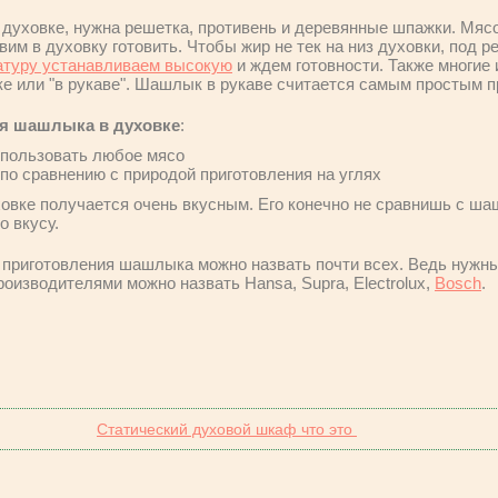
духовке, нужна решетка, противень и деревянные шпажки. Мяс
вим в духовку готовить. Чтобы жир не тек на низ духовки, под р
атуру устанавливаем высокую
и ждем готовности. Также многие
е или "в рукаве". Шашлык в рукаве считается самым простым п
я шашлыка в духовке
:
спользовать любое мясо
 по сравнению с природой приготовления на углях
вке получается очень вкусным. Его конечно не сравнишь с шаш
о вкусу.
приготовления шашлыка можно назвать почти всех. Ведь нужны
оизводителями можно назвать Hansa, Supra, Electrolux,
Bosch
.
Статический духовой шкаф что это