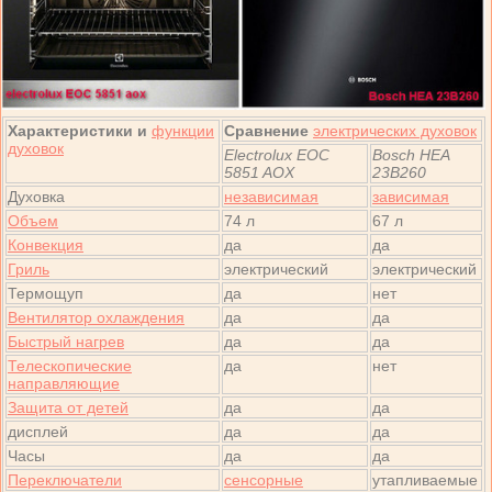
Характеристики и
функции
Сравнение
электрических духовок
духовок
Electrolux EOC
Bosch HEA
5851 AOX
23B260
Духовка
независимая
зависимая
Объем
74 л
67 л
Конвекция
да
да
Гриль
электрический
электрический
Термощуп
да
нет
Вентилятор охлаждения
да
да
Быстрый нагрев
да
да
Телескопические
да
нет
направляющие
Защита от детей
да
да
дисплей
да
да
Часы
да
да
Переключатели
сенсорные
утапливаемые