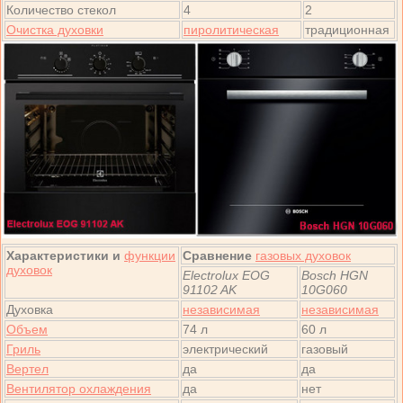
Количество стекол
4
2
Очистка духовки
пиролитическая
традиционная
Характеристики и
функции
Сравнение
газовых духовок
духовок
Electrolux EOG
Bosch HGN
91102 AK
10G060
Духовка
независимая
независимая
Объем
74 л
60 л
Гриль
электрический
газовый
Вертел
да
да
Вентилятор охлаждения
да
нет