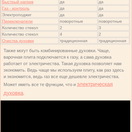
Быстрый нагрев
да
да
Газ - контроль
да
да
Электроподжиг
да
да
Переключатели
поворотные
поворотные
Количество стекол
2
3
Количество стекол
4
2
Очистка духовки
традиционная
традиционная
Также могут быть комбинированные духовки. Чаще,
варочная плита подключается к газу, а сама духовка
работает от электричества. Такая духовка позволяет нам
экономить. Ведь чаще мы используем плиту, как раз здесь
и экономится, ведь газ все еще дешевле электричества.
электрическая
Может иметь все те функции, что и
духовка
.