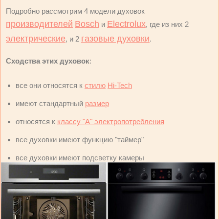
Подробно рассмотрим 4 модели духовок
производителей
Bosch
Electrolux
и
, где из них 2
электрические
газовые духовки
, и 2
.
Сходства этих духовок
:
все они относятся к
стилю
Hi-Tech
имеют стандартный
размер
относятся к
классу "А" электропотребления
все духовки имеют функцию "таймер"
все духовки имеют подсветку камеры