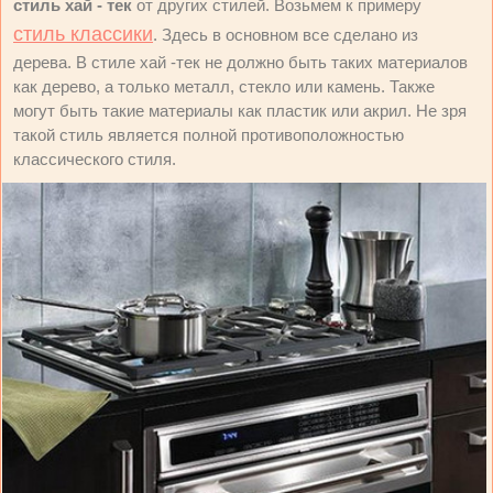
стиль хай - тек
от других стилей. Возьмем к примеру
стиль классики
. Здесь в основном все сделано из
дерева. В стиле хай -тек не должно быть таких материалов
как дерево, а только металл, стекло или камень. Также
могут быть такие материалы как пластик или акрил. Не зря
такой стиль является полной противоположностью
классического стиля.