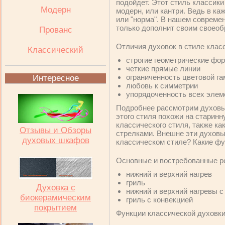
подойдет. Этот стиль классик
Модерн
модерн, или кантри. Ведь в ка
или "норма". В нашем современ
только дополнит своим своео
Прованс
Отличия духовок в стиле класс
Классический
строгие геометрические фо
четкие прямые линии
ограниченность цветовой г
Интересное
любовь к симметрии
упорядоченность всех элем
Подробнее рассмотрим духовые
этого стиля похожи на старин
классического стиля, также ка
Отзывы и Обзоры
стрелками. Внешне эти духовы
духовых шкафов
классическом стиле? Какие фу
Основные и востребованные р
нижний и верхний нагрев
гриль
Духовка с
нижний и верхний нагревы с
биокерамическим
гриль с конвекцией
покрытием
Функции классической духовки