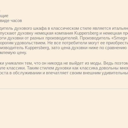
е
ющие
 виде часов
итель духового шкафа в классическом стиле является италья
ыпускают духовку немецкая компания Kuppersberg и немецкая 
эти духовки от разных производителей. Производитель «Smeg»
дорогим удовольствием. Не все потребители могут ее приобрести
оизводитель Kuppersberg, зато цена духовки ниже по сравнению
емлемую цену.
и уникален тем, что он никогда не выйдет из моды. Ведь поэто
ле классики. Таким стилем духовки как классика довольны мног
роста в обслуживании и впечатляет своим внешним удивительны