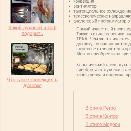
конвекция
вентилятор
тангенциальное охлаждени
телескопические направля
аналоговый программатор в
Какой духовой шкаф
Самый известный производ
подарить
Также в стиле классики в
ТЕКА. Чем же отличаются 
духовку, но она является 
шкафа не отличается и пр
Можно приобрести за при
Классический стиль духовк
приобретают духовки в сти
качественна и надежна, п
Что такое конвекция в
духовке
В стиле Ретро
В стиле Кантри
В стиле Модерн