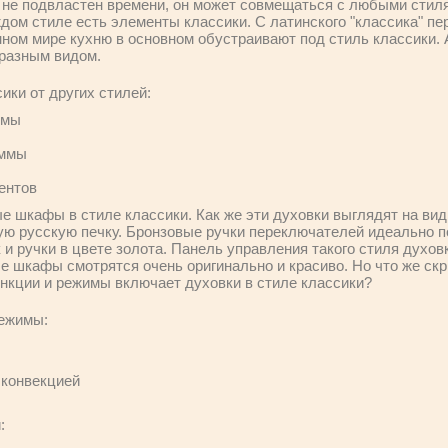
и не подвластен времени, он может совмещаться с любыми стиля
ждом стиле есть элементы классики. С латинского "классика" пе
ном мире кухню в основном обустраивают под стиль классики. А
бразным видом.
ики от других стилей:
рмы
аммы
ентов
 шкафы в стиле классики. Как же эти духовки выглядят на вид
ную русскую печку. Бронзовые ручки переключателей идеально 
к и ручки в цвете золота. Панель управления такого стиля духо
е шкафы смотрятся очень оригинально и красиво. Но что же ск
нкции и режимы включает духовки в стиле классики?
ежимы:
 конвекцией
: