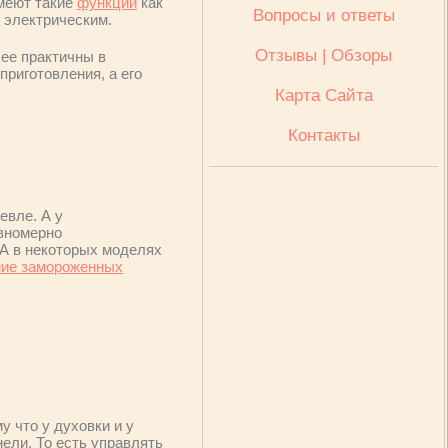
меют такие
функции
как
Вопросы и ответы
и электрическим.
Отзывы | Обзоры
лее практичны в
приготовления, а его
Карта Сайта
Контакты
евле. А у
вномерно
 А в некоторых моделях
ние замороженных
 что у духовки и у
ели. То есть управлять