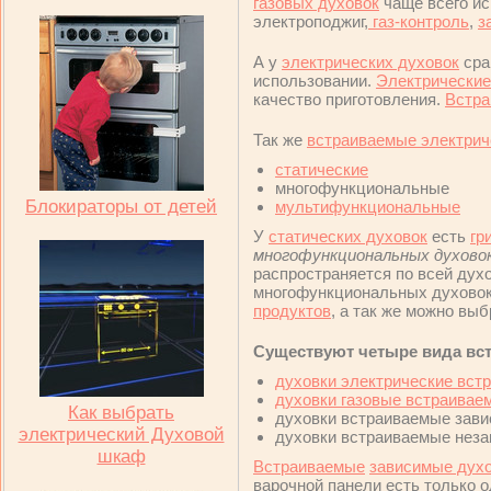
газовых духовок
чаще всего и
электроподжиг,
газ-контроль
,
з
А у
электрических духовок
сра
использовании.
Электрически
качество приготовления.
Встра
Так же
встраиваемые электрич
статические
многофункциональные
Блокираторы от детей
мультифункциональные
У
статических духовок
есть
гр
многофункциональных духово
распространяется по всей дух
многофункциональных духовок
продуктов
, а так же можно вы
Существуют четыре вида вс
духовки электрические вст
духовки газовые встраивае
Как выбрать
духовки встраиваемые зав
электрический Духовой
духовки встраиваемые неза
шкаф
Встраиваемые
зависимые дух
варочной панели есть только о