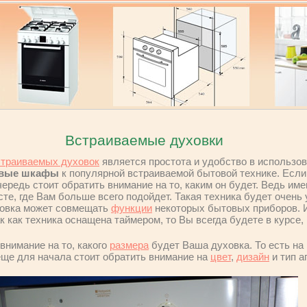
Встраиваемые духовки
страиваемых духовок
является простота и удобство в использо
овые шкафы
к популярной встраиваемой бытовой технике. Есл
чередь стоит обратить внимание на то, каким он будет. Ведь им
те, где Вам больше всего подойдет. Такая техника будет очень
ховка может совмещать
функции
некоторых бытовых приборов. И
к как техника оснащена таймером, то Вы всегда будете в курсе,
внимание на то, какого
размера
будет Ваша духовка. То есть на 
еще для начала стоит обратить внимание на
цвет
,
дизайн
и тип а