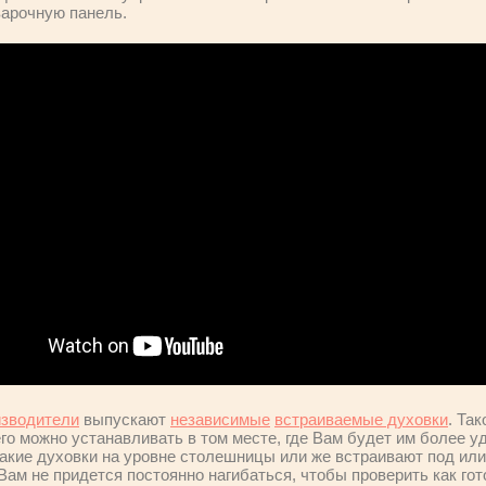
варочную панель.
изводители
выпускают
независимые
встраиваемые духовки
. Та
го можно устанавливать в том месте, где Вам будет им более 
такие духовки на уровне столешницы или же встраивают под или
 Вам не придется постоянно нагибаться, чтобы проверить как го