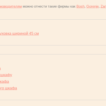
оизводителям
можно отнести такие фирмы как
Bosh
,
Gorenje
,
Za
уховка шириной 45 см
а
м шкафу
шкафа
ого шкафа