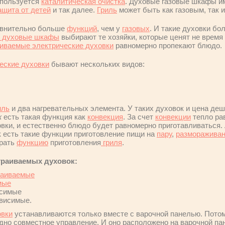
спользуется
каталитическая очистка
. Духовые газовые шкафы и
ащита от детей
и так далее.
Гриль
может быть как газовым, так 
внительно больше
функций
, чем у
газовых
. И такие духовки бо
е духовые шкафы
выбирают те хозяйки, которые ценят не время 
иваемые электрические духовки
равномерно пропекают блюдо.
еские духовки
бывают нескольких видов:
иль
и два нагревательных элемента. У таких духовок и цена деш
к
есть такая функция как
конвекция
. За счет
конвекции
тепло ра
овки, и естественно блюдо будет равномерно приготавливаться.
 есть такие функции приготовление пищи на
пару
,
разморажива
брать
функцию
приготовления
гриля
.
траиваемых духовок:
раиваемые
мые
исимые
висимые.
овки
устанавливаются только вместе с варочной панелью. Потому
дно совместное управление. И оно расположено на варочной пан