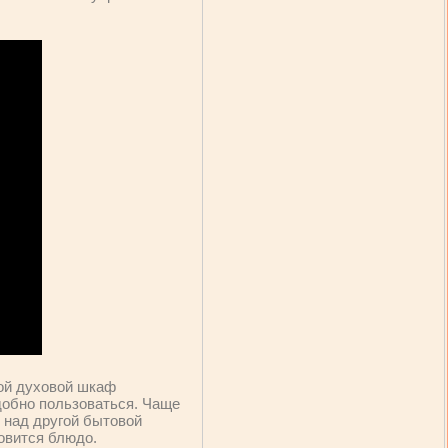
кой духовой шкаф
удобно пользоваться. Чаще
 над другой бытовой
товится блюдо.