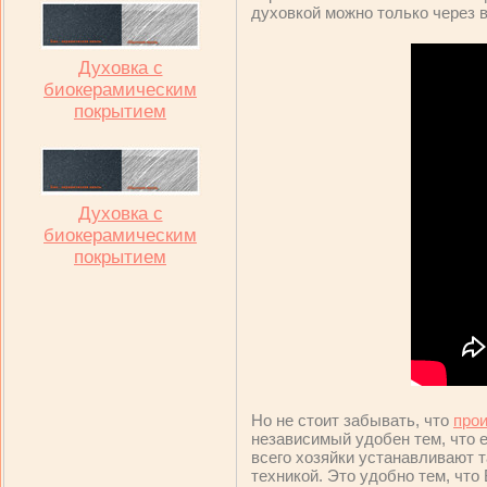
духовкой можно только через 
Духовка с
биокерамическим
покрытием
Духовка с
биокерамическим
покрытием
Но не стоит забывать, что
про
независимый удобен тем, что е
всего хозяйки устанавливают 
техникой. Это удобно тем, что