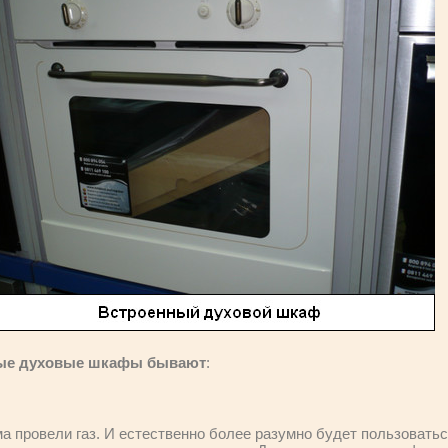
мые духовые шкафы бывают
:
ма провели газ. И естественно более разумно будет пользовать