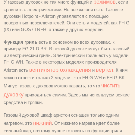
режимов
У газовых духовок не так много функций и
, если
сравнить с электрическими. Но все же они есть. Газовые
духовки Hotpoint - Ariston управляются с помощью
поворотных переключателей. Они есть у моделей, как FH G
(IX) или GOS7 I RFH, а также у других моделей.
Функция гриль
есть в основном во всех духовках, к
примеру FG 21 D BR. В газовой духовке могут быть газовый
и электрический гриль. Электрический гриль есть у модели
FH G WH. Также в некоторых моделях производителя
вентилятор охлаждения
вертел
Ariston есть
и
. К ним
можно отнести только 2 модели - это FH G WH и FH G BK.
чистить
Минус газовых духовок можно назвать, то что
духовку
приходиться самим. Здесь мы используем всякие
средства и тряпки.
Газовый духовой шкаф аристон оснащен только одним
нижний
нагревом, это
. От нижнего нагрева идет более
сильный жар, поэтому лучше готовить на функции гриля.