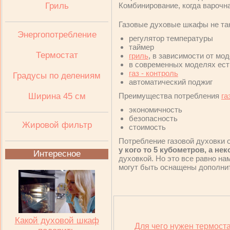
Гриль
Комбинирование, когда варочна
Газовые духовые шкафы не так
Энергопотребление
регулятор температуры
таймер
Термостат
гриль
, в зависимости от мо
в современных моделях ес
газ - контроль
Градусы по делениям
автоматический поджиг
Ширина 45 см
Преимущества потребления
га
экономичность
безопасность
Жировой фильтр
стоимость
Потребление газовой духовки о
у кого то 5 кубометров, а не
Интересное
духовкой. Но это все равно на
могут быть оснащены дополни
Какой духовой шкаф
Для чего нужен термоста