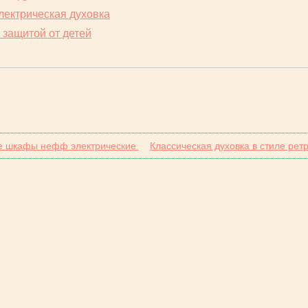
лектрическая духовка
 защитой от детей
е шкафы нефф электрические
Классическая духовка в стиле рет