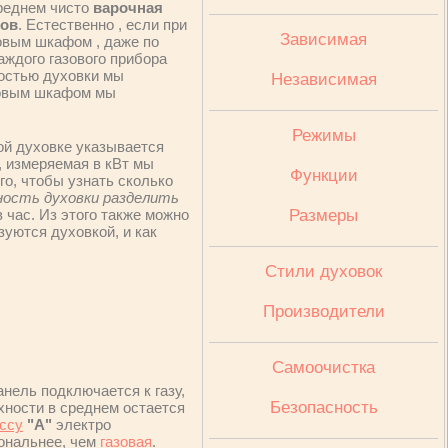
среднем чисто
варочная
ров
. Естественно , если при
Зависимая
овым шкафом , даже по
каждого газового прибора
ностью духовки мы
Независимая
уховым шкафом мы
Режимы
ой духовке указывается
, измеряемая в кВт мы
Функции
ого, чтобы узнать сколько
ость духовки разделить
 час. Из этого также можно
Размеры
зуются духовкой, и как
Стили духовок
Производители
Cамоочистка
нель подключается к газу,
Безопасность
хности в среднем остается
ссу
"А"
электро
ональнее, чем
газовая
.