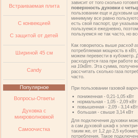
зависит от того сколько готов
Встраиваемая плита
поверхность духовки с четыр
пользовании еще и духовым шк
минимуму все равно пользуютс
C конвекцией
есть свой паспорт, где указыв
пользуемся ежедневно, поэтом
пользуемся не так часто, но вс
C защитой от детей
Как говорилось выше
расход г
потребляемая мощность в кВт,
Шириной 45 см
можем перевести в кубометр. Д
расходуется газа при работе 
на 10кВт
. Эта сумма, получен
Candy
рассчитать сколько газа потреб
часто.
Популярное
При пользовании газовой варо
пониженная - 0,21-1,05 кВт
Вопросы-Ответы
нормальная - 1,05 - 2,09 кВт
повышенная - 2,09 - 3,14 кВт
Духовка с
большая - свыше 3,14 кВт
микроволновкой
Для подключения духовки можн
а сам духовой шкаф к электрич
Самоочистка
таким же, от 1,2 до 2,5 кубоме
потребления. Такое подключен