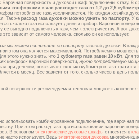
ят. Варочная поверхность и духовой шкаф подключены к газу. В 
ьмя конфорками в час расходует газа от 1,2 до 2,5 кубомет
афом потребление газа увеличивается. Но каждая хозяйка дух
я. Так же
расход газа духовки можно узнать по паспорту
. У 
ается сколько газа использует данный прибор. Варочной поверх
у ее выгодно подключать к газу, чем к электричеству. А вот д
е это зависит от самого человека, сколько он ее использует.
аза мы можем посчитать по паспорту
газовой духовки. В кажд
 при этом она является максимальной. Потребляемую мощность
ля этого нужно знать, что
1 кубометр газа равен 10 кВт
. Для т
всех конфорок варочной поверхности,
нужно потребляемую мощн
ная при делении, показывает сколько кубометров газа тратится в
ляется в месяц. Все зависит от того, сколько часов в день поль
чной поверхности рекомендуемая тепловая мощность конфорок:
о использовать комбинированное подключение, где варочная па
еству. При этом расход газа при использовании варочной повер
тров. В основном
электрические духовые шкафы
относятся к
кла
ие часто используют. Ведь
электрическая духовка
многофункци