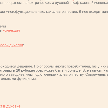
я поверхность электрическая, а духовой шкаф газовый использу
ие многофункциональные, как электрические. В нее входит мин
дели
ть
конвекция
зовой духовки
:
бходится дешевле. По опросам многих потребителей, газ у них 
которых и 10 кубометров
, может быть и больше. Все зависит ка
много выгоднее, чем подключение к электричеству. Современны
тельными функциями.
т в духовке