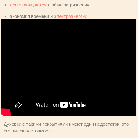
легко очищаются
любые загрязнения
экономия времени и
электроэнергии
Духовки с такими покрытиями имеют один недостаток, это
его высокая стоимость.