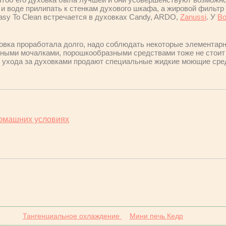
у и воде прилипать к стенкам духового шкафа, а жировой фильтр
sy To Clean встречается в духовках Candy, ARDO,
Zanussi
. У
Bo
овка проработала долго, надо соблюдать некоторые элементарн
зными мочалками, порошкообразными средствами тоже не стои
я ухода за духовками продают специальные жидкие моющие сре
домашних условиях
Тангенциальное охлаждение
Мини печь Кедр