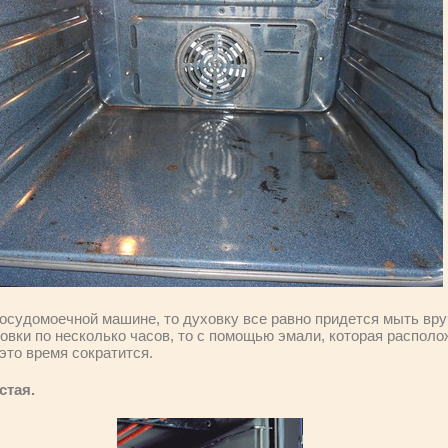
осудомоечной машине, то духовку все равно придется мыть вр
овки по несколько часов, то с помощью эмали, которая располо
это время сократится.
стая.