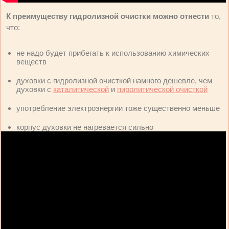
К преимуществу гидролизной очистки можно отнести
то,
что:
не надо будет прибегать к использованию химических
веществ
духовки с гидролизной очисткой намного дешевле, чем
духовки с
каталитической
и
пиролитической очисткой
употребление электроэнергии тоже существенно меньше
корпус духовки не нагревается сильно