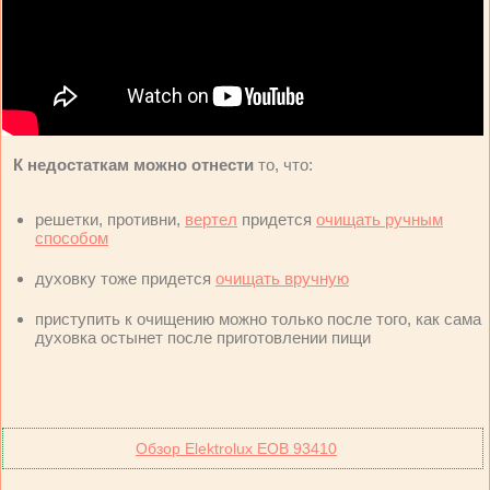
К недостаткам можно отнести
то, что:
решетки, противни,
вертел
придется
очищать ручным
способом
духовку тоже придется
очищать вручную
приступить к очищению можно только после того, как сама
духовка остынет после приготовлении пищи
Обзор Elektrolux EOB 93410