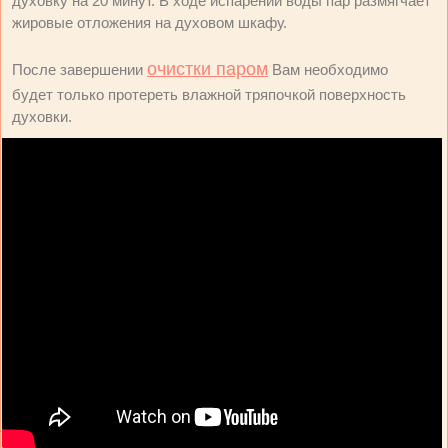
духовку на 20 минут. В ходе испарении воды пар размягчает
жировые отложения на духовом шкафу.
очистки паром
После завершении
Вам необходимо
будет только протереть влажной тряпочкой поверхность
духовки.