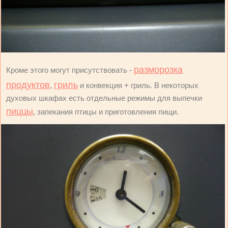
разморозка
Кроме этого могут присутствовать -
продуктов
гриль
,
и конвекция + гриль. В некоторых
духовых шкафах есть отдельные режимы для выпечки
пиццы
, запекания птицы и приготовления пищи.