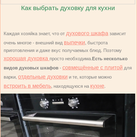
Как выбрать духовку для кухни
духового шкафа
Каждая хозяйка знает, что от
зависит
выпечки
очень многое - внешний вид
, быстрота
приготовления и даже вкус получаемых блюд. Поэтому
хорошая духовка
просто необходима.
Есть несколько
совмещённые с плитой
видов духовых шкафов
-
для
отдельные духовки
варки,
и те, которые можно
встроить в мебель
кухне
, находящуюся на
.