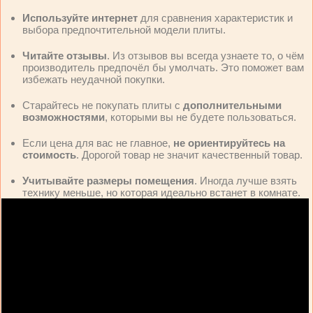
Используйте интернет
для сравнения характеристик и
выбора предпочтительной модели плиты.
Читайте отзывы
. Из отзывов вы всегда узнаете то, о чём
производитель предпочёл бы умолчать. Это поможет вам
избежать неудачной покупки.
Старайтесь не покупать плиты с
дополнительными
возможностями
, которыми вы не будете пользоваться.
Если цена для вас не главное,
не ориентируйтесь на
стоимость
. Дорогой товар не значит качественный товар.
Учитывайте размеры помещения
. Иногда лучше взять
технику меньше, но которая идеально встанет в комнате.