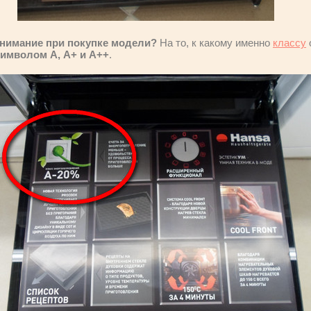
 внимание при покупке модели?
На то, к какому именно
классу
имволом А, А+ и А++
.