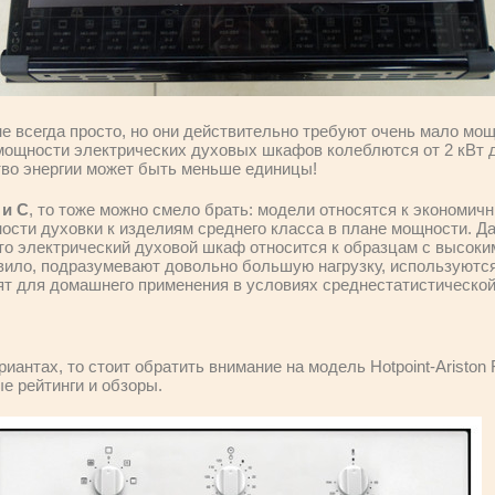
е всегда просто, но они действительно требуют очень мало мощ
мощности электрических духовых шкафов колеблются от 2 кВт до
тво энергии может быть меньше единицы!
 и С
, то тоже можно смело брать: модели относятся к экономич
ости духовки к изделиям среднего класса в плане мощности. 
то электрический духовой шкаф относится к образцам с высоки
равило, подразумевают довольно большую нагрузку, используютс
т для домашнего применения в условиях среднестатистической
риантах, то стоит обратить внимание на модель Hotpoint-Ariston
е рейтинги и обзоры.