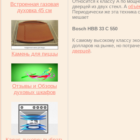
Относится к классу А по мощн
Встроенная газовая
дверцей из двух стекл. А
объё
духовка 45 см
Периодически же эта техника с
мешает
Bosch HBB 33 C 550
К самому высокому классу эко
долларов на рынке, но потрач
дверцей
.
Камень для пиццы
Отзывы и Обзоры
духовых шкафов
Какую духовку выбрать