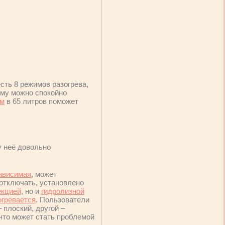
есть 8 режимов разогрева,
ому можно спокойно
ём
в 65 литров поможет
у неё довольно
ависимая
, может
отключать, установлено
екцией
, но и
гидролизной
огревается
. Пользователи
– плоский, другой –
что может стать проблемой