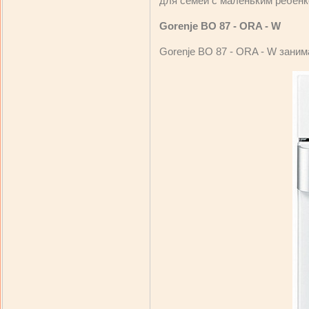
для семей с маленьким ребёнк
Gorenje BO 87 - ORA - W
Gorenje BO 87 - ORA - W зан