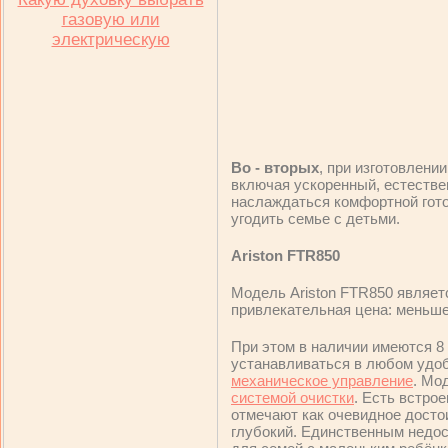
газовую или
электрическую
Во - вторых
, при изготовлени
включая ускоренный, естествен
наслаждаться комфортной готов
угодить семье с детьми.
Ariston FTR850
Модель Ariston FTR850 являет
привлекательная цена: меньше
При этом в наличии имеются 8
устанавливаться в любом удоб
механическое управление
. Мо
системой очистки
. Есть встро
отмечают как очевидное дост
глубокий. Единственным недос