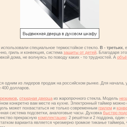
и использовали специальное термостойкое стекло.
В - третьих
, 
но, гриль и конвекция, система
защиты от детей
. Благодаря эт
кой дома, не волнуясь по поводу каких - то трудностей. А
объ
ся одним из лидеров продаж на российском рынке. Для начала, 
 400 долларов.
режимов
,
откидная дверца
из жаропрочного стекла. Модель
нез
ном конкретно вам месте на кухне. Электронный таймер можно 
дель может похвастаться не только современным
грилем
и
конв
енная система подсветки, аналоговые часы. Духовка
быстро под
оинство прекрасную
комплектацию
: 2 решётки и 2 поддона, один 
татком варианта является чрезмерно громкое тиканье таймера, 