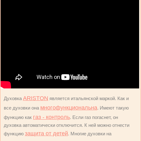
ARISTON
Духовка
является итальянской маркой. Как и
многофункциональна
все духовки она
. Имеют такую
газ - контроль
функцию как
. Если газ погаснет, он
духовка автоматически отключится. К ней можно отнести
защита от детей
функцию
. Многие духовки на