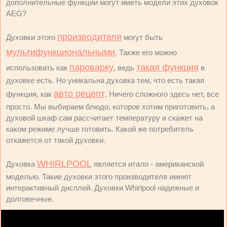
дополнительные функции могут иметь модели этих духовок
AEG?
производителя
Духовки этого
могут быть
мультифункциональными
. Также его можно
пароварку
такая функция
использовать как
, ведь
в
духовке есть. Но уникальна духовка тем, что есть такая
авто рецепт
функция, как
. Ничего сложного здесь нет, все
просто. Мы выбираем блюдо, которое хотим приготовить, а
духовой шкаф сам рассчитает температуру и скажет на
каком режиме лучше готовить. Какой же потребитель
откажется от такой духовки.
WHIRLPOOL
Духовка
является итало - американской
моделью. Такие духовки этого производителя имеют
интерактивный дисплей. Духовки Whirlpool надежные и
долговечные.