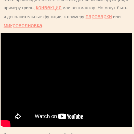
конвекция
примеру гриль,
или вентилятор. Но могут быть
пароварки
и дополнительные функции, к примеру
или
микроволновка
.