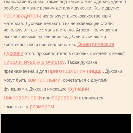
технологии духовки, также под какой стиль сделан, уделяя
особое внимание всяким деталям духовки. Как и другие
производители
использует высококачественный
материал. Духовки делаются из нержавеющей стали,
используют также эмаль и стекло. Агрегат получаются
эксклюзивными на внешний вид. Они отличаются
Электрические
креативностью и оригинальностью.
духовки
этого производителя в основных моделях имеют
пиролитическую очистку
. Также духовка
приготовления пиццы
предназначена и для
. Духовки
компактными
могут быть
, сочетаться с другими
функции
функциями. Духовки имеющие
микроволновки
пароварки
или
отличаются
размером
компактным
.