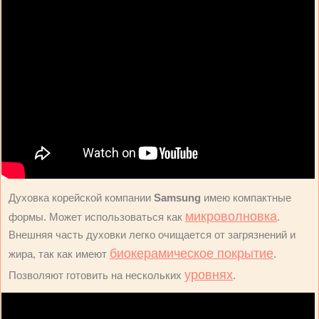
Духовка корейской компании
Samsung
имею компактные
микроволновка
формы. Может использоваться как
.
Внешняя часть духовки легко очищается от загрязнений и
биокерамическое покрытие
жира, так как имеют
.
уровнях
Позволяют готовить на нескольких
.