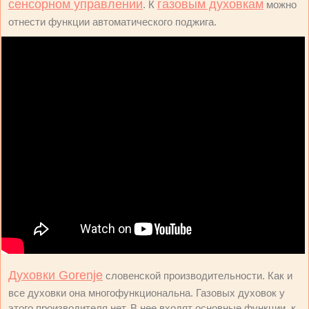
сенсорном управлении
газовым духовкам
. К
можно
отнести функции автоматического поджига.
Духовки Gorenje
словенской производительности. Как и
все духовки она многофункциональна. Газовых духовок у
этого производителя нет. В нее входят основные функции, к