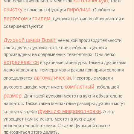
католическую
многофункциональна. Имеют как
, так и
очистку
пиролиза
с помощью функции
. Снабжены
вертелом
грилем
и
. Духовки постоянно обновляются и
совершенствуются.
Духовой шкаф Bosch
немецкой производительности,
как и другие духовки также востребован. Духовки
произведены на современных технологиях. Они легко
встраиваются
в кухонные гарнитуры. Такими духовками
легко управлять, температура и режим при приготовлении
автоматически
определяется
. Некоторые модели
компактный
духового шкафа могут иметь
небольшой
размер
. Для такой духовки место на кухни обязательно
найдется. Также такие компактные размеры духовки могут
функцию микроволновки
сочетать в себе
. А это
упрощает нам не искать место на кухне для
дополнительной техники. С такой функцией нам не
приходиться этого делать.