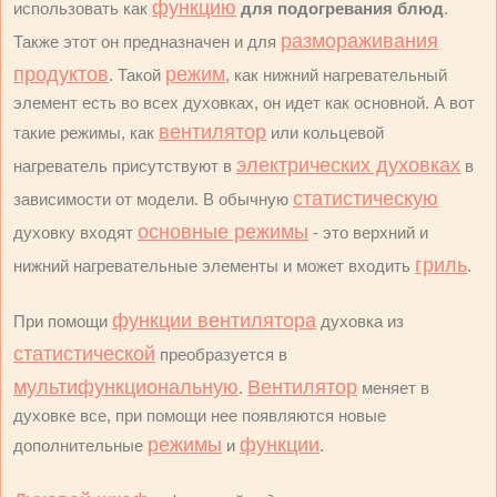
функцию
использовать как
для подогревания блюд
.
размораживания
Также этот он предназначен и для
продуктов
режим
. Такой
, как нижний нагревательный
элемент есть во всех духовках, он идет как основной. А вот
вентилятор
такие режимы, как
или кольцевой
электрических духовках
нагреватель присутствуют в
в
статистическую
зависимости от модели. В обычную
основные режимы
духовку входят
- это верхний и
гриль
нижний нагревательные элементы и может входить
.
функции вентилятора
При помощи
духовка из
статистической
преобразуется в
мультифункциональную
Вентилятор
.
меняет в
духовке все, при помощи нее появляются новые
режимы
функции
дополнительные
и
.