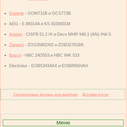
Gorenje
- GOM711B и GCS773B
AEG - E 89314A и KS 8100001M
Ariston
- CISFB 51.2 IX и Deco MHR 940.1 (AN) /HA S
Zanussi
- ZOS35802XD и ZOB32701BK
Bosch
- HBC 24D553 и HBC 84K 533
Electrolux - EOB53434AX и EOB8956VAX
Cиликоновые формы для выпечки
Духовка krona
Меню