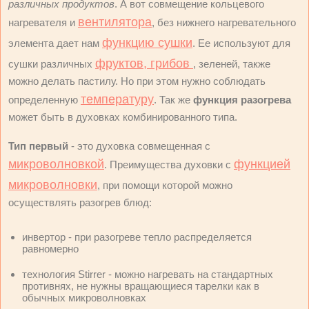
различных продуктов
. А вот совмещение кольцевого
вентилятора
нагревателя и
, без нижнего нагревательного
функцию сушки
элемента дает нам
. Ее используют для
фруктов, грибов
сушки различных
, зеленей, также
можно делать пастилу. Но при этом нужно соблюдать
температуру
определенную
. Так же
функция разогрева
может быть в духовках комбинированного типа.
Тип первый
- это духовка совмещенная с
микроволновкой
функцией
. Преимущества духовки с
микроволновки
, при помощи которой можно
осуществлять разогрев блюд:
инвертор - при разогреве тепло распределяется
равномерно
технология Stirrer - можно нагревать на стандартных
противнях, не нужны вращающиеся тарелки как в
обычных микроволновках