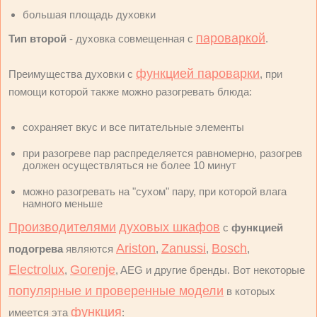
большая площадь духовки
пароваркой
Тип второй
- духовка совмещенная с
.
функцией пароварки
Преимущества духовки с
, при
помощи которой также можно разогревать блюда:
сохраняет вкус и все питательные элементы
при разогреве пар распределяется равномерно, разогрев
должен осуществляться не более 10 минут
можно разогревать на "сухом" пару, при которой влага
намного меньше
Производителями
духовых шкафов
с
функцией
Ariston
Zanussi
Bosch
подогрева
являются
,
,
,
Electrolux
Gorenje
,
, AEG и другие бренды. Вот некоторые
популярные и проверенные модели
в которых
функция
имеется эта
: