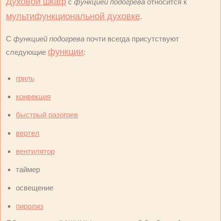
Духовой шкаф
с
функцией подогрева
относится к
мультифункциональной духовке
.
С
функцией подогрева
почти всегда присутствуют
функции
следующие
:
гриль
конвекция
быстрый разогрев
вертел
вентилятор
таймер
освещение
пиролиз