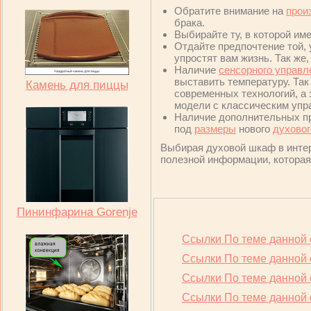
Обратите внимание на
прои
брака.
Выбирайте ту, в которой им
Отдайте предпочтение той,
упростят вам жизнь. Так же
Наличие
сенсорного управл
выставить температуру. Так
Камень для пиццы
современных технологий, а 
модели с классическим упр
Наличие дополнительных п
под
размеры
нового
духово
Выбирая духовой шкаф в интер
полезной информации, которая
Пининфарина Gorenje
Ссылки По теме данной
Ссылки По теме данной
Ссылки По теме данной
Ссылки По теме данной