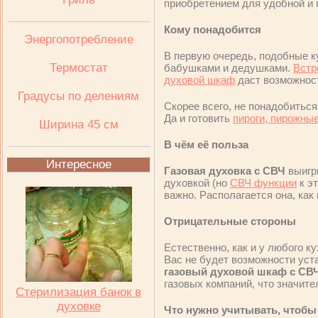
приобретением для удобной и 
Кому понадобится
Энергопотребление
В первую очередь, подобные к
Термостат
бабушками и дедушками.
Встр
духовой шкаф
даст возможност
Градусы по делениям
Скорее всего, не понадобиться 
Да и готовить
пироги, пирожны
Ширина 45 см
В чём её польза
Интересное
Газовая духовка с СВЧ
выигр
духовкой (но
СВЧ функции
к эт
важно. Располагается она, как
Отрицательные стороны
Естественно, как и у любого ку
Вас не будет возможности уст
газовый духовой шкаф с СВЧ
газовых компаний, что значит
Стерилизация банок в
духовке
Что нужно учитывать, чтоб