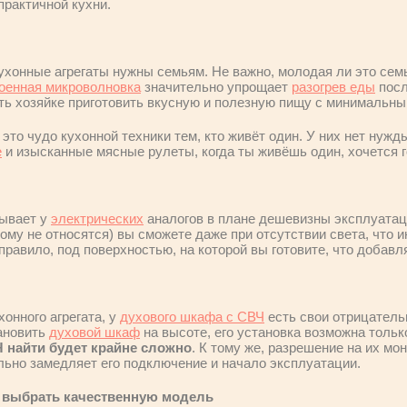
практичной кухни.
ухонные агрегаты нужны семьям. Не важно, молодая ли это семь
оенная микроволновка
значительно упрощает
разогрев еды
посл
ь хозяйке приготовить вкусную и полезную пищу с минимальн
это чудо кухонной техники тем, кто живёт один. У них нет нужды
е
и изысканные мясные рулеты, когда ты живёшь один, хочется 
ывает у
электрических
аналогов в плане дешевизны эксплуатац
ому не относятся) вы сможете даже при отсутствии света, что 
 правило, под поверхностью, на которой вы готовите, что добавл
хонного агрегата, у
духового шкафа с СВЧ
есть свои отрицатель
ановить
духовой шкаф
на высоте, его установка возможна только
 найти будет крайне сложно
. К тому же, разрешение на их мо
ельно замедляет его подключение и начало эксплуатации.
ы выбрать качественную модель