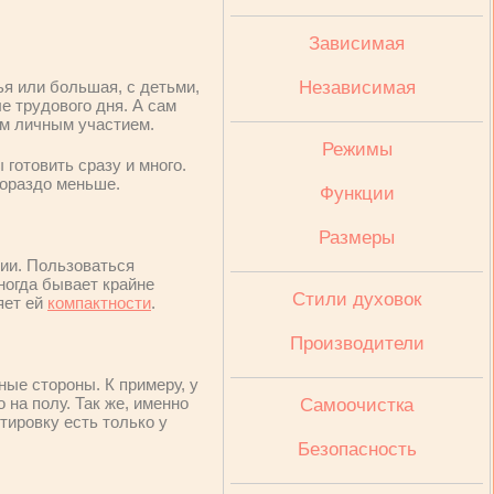
Зависимая
я или большая, с детьми,
Независимая
е трудового дня. А сам
ым личным участием.
Режимы
 готовить сразу и много.
гораздо меньше.
Функции
Размеры
ии. Пользоваться
иногда бывает крайне
Стили духовок
яет ей
компактности
.
Производители
ные стороны. К примеру, у
 на полу. Так же, именно
Cамоочистка
нтировку есть только у
Безопасность