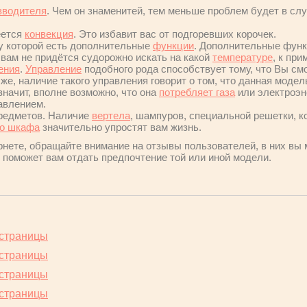
зводителя
. Чем он знаменитей, тем меньше проблем будет в сл
еется
конвекция
. Это избавит вас от подгоревших корочек.
 у которой есть дополнительные
функции
. Дополнительные функц
, вам не придётся судорожно искать на какой
температуре
, к при
ения
.
Управление
подобного рода способствует тому, что Вы см
 же, наличие такого управления говорит о том, что данная моде
значит, вполне возможно, что она
потребляет газа
или электроэн
авлением.
редметов. Наличие
вертела
, шампуров, специальной решетки, 
го шкафа
значительно упростят вам жизнь.
нете, обращайте внимание на отзывы пользователей, в них вы 
 поможет вам отдать предпочтение той или иной модели.
 страницы
 страницы
 страницы
 страницы