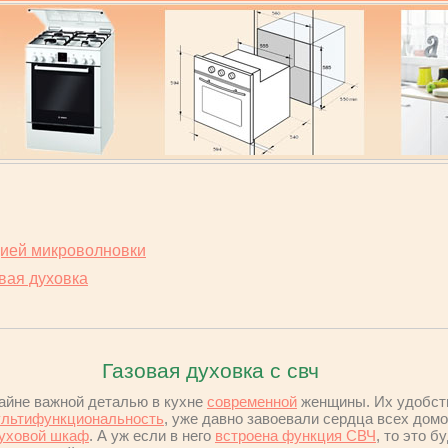
ией микроволновки
вая духовка
Газовая духовка с свч
айне важной деталью в кухне
современной
женщины. Их удобств
льтифункциональность
, уже давно завоевали сердца всех домо
уховой шкаф
. А уж если в него
встроена функция СВЧ
, то это 