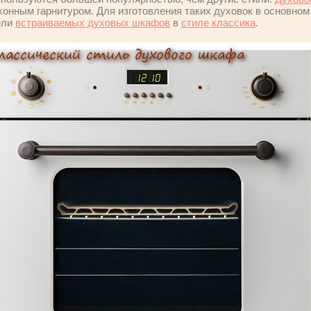
ухонным гарнитуром. Для изготовления таких духовок в основно
ели
встраиваемых духовых шкафов
в
стиле классика
.