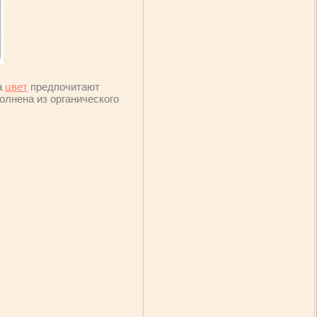
а
цвет
предпочитают
олнена из органического