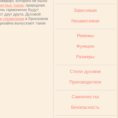
омфорт, которого не было
ветлых тонов
, природная
ень гармонично будут
Зависимая
т друг друга. Духовой
и управления
в бронзовом
Независимая
дизайна выпускают такие
Режимы
Функции
Размеры
Стили духовок
Производители
Cамоочистка
Безопасность