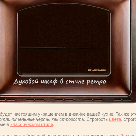
будет настоящим украшением в дизайне вашей кухне. Так же эт
отличительные черты как строгость
. Строгость
цвета
, стро
ные в
классическом стиле
.
пользуются большей популярностью, чем другие стили.
Духово