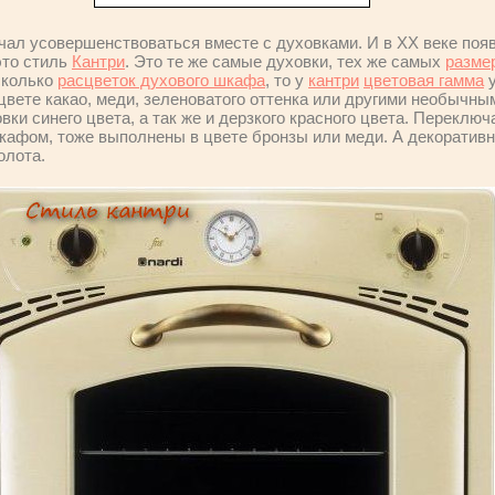
чал усовершенствоваться вместе с духовками. И в XX веке поя
это стиль
Кантри
. Это те же самые духовки, тех же самых
разме
сколько
расцветок духового шкафа
, то у
кантри
цветовая гамма
у
цвете какао, меди, зеленоватого оттенка или другими необычны
вки синего цвета, а так же и дерзкого красного цвета. Переклю
кафом, тоже выполнены в цвете бронзы или меди. А декорати
олота.