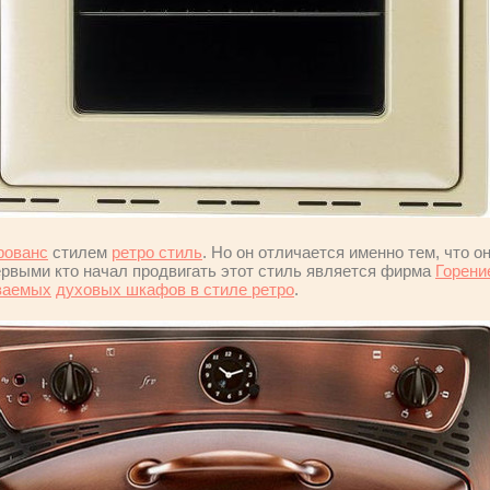
рованс
стилем
ретро стиль
. Но он отличается именно тем, что о
рвыми кто начал продвигать этот стиль является фирма
Горени
ваемых
духовых шкафов в стиле ретро
.