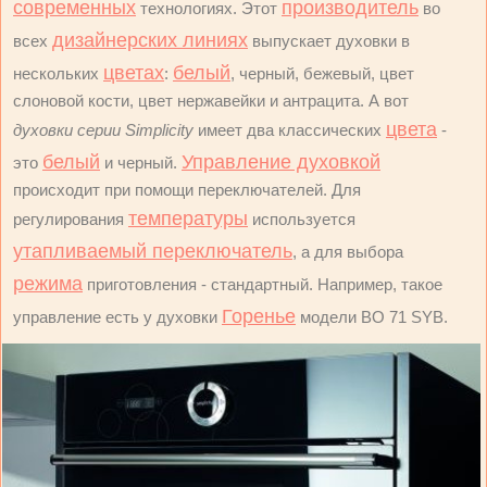
современных
производитель
технологиях. Этот
во
дизайнерских линиях
всех
выпускает духовки в
цветах
белый
нескольких
:
, черный, бежевый, цвет
слоновой кости, цвет нержавейки и антрацита. А вот
цвета
духовки серии Simplicity
имеет два классических
-
белый
Управление духовкой
это
и черный.
происходит при помощи переключателей. Для
температуры
регулирования
используется
утапливаемый переключатель
, а для выбора
режима
приготовления - стандартный. Например, такое
Горенье
управление есть у духовки
модели BO 71 SYB.