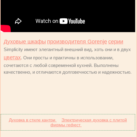
Духовые шкафы
производителя
Gorenje
серии
Simplicity имеют элегантный внешний вид, хоть они и в двух
цветах
. Они просты и практичны в использовании,
сочетаются с любой современной кухней. Выполнены
качественно, и отличаются долговечностью и надежностью.
Духовка в стиле кантри
Электрическая духовка с плитой
фирмы гефест