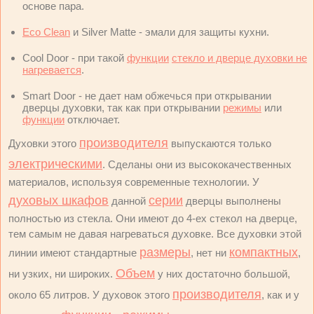
основе пара.
Eco Clean
и Silver Matte - эмали для защиты кухни.
Cool Door - при такой
функции
стекло и дверце духовки не
нагревается
.
Smart Door - не дает нам обжечься при открывании
дверцы духовки, так как при открывании
режимы
или
функции
отключает.
производителя
Духовки этого
выпускаются только
электрическими
. Сделаны они из высококачественных
материалов, используя современные технологии. У
духовых шкафов
серии
данной
дверцы выполнены
полностью из стекла. Они имеют до 4-ех стекол на дверце,
тем самым не давая нагреваться духовке. Все духовки этой
размеры
компактных
линии имеют стандартные
, нет ни
,
Объем
ни узких, ни широких.
у них достаточно большой,
производителя
около 65 литров. У духовок этого
, как и у