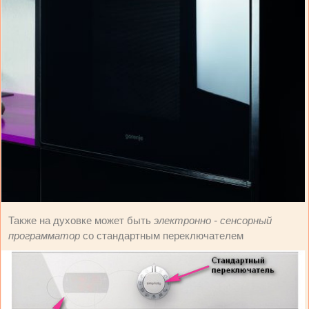
Также на духовке может быть
электронно - сенсорный
программатор
со стандартным переключателем