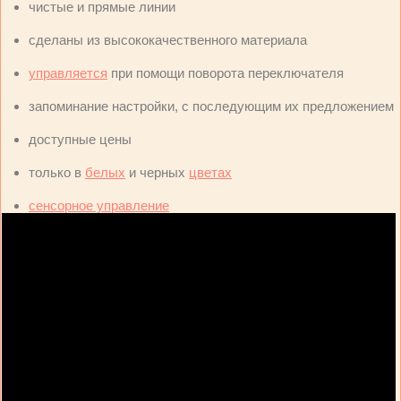
чистые и прямые линии
сделаны из высококачественного материала
управляется
при помощи поворота переключателя
запоминание настройки, с последующим их предложением
доступные цены
только в
белых
и черных
цветах
сенсорное управление