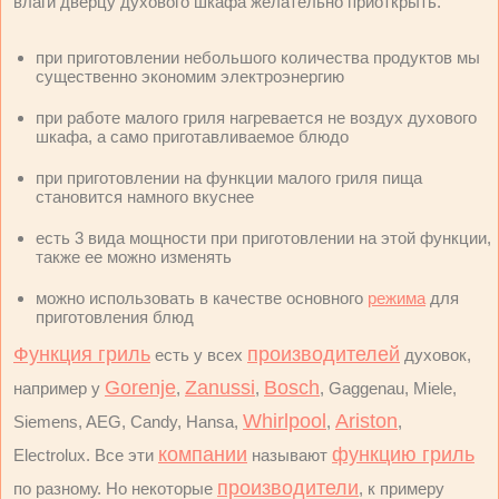
влаги дверцу духового шкафа желательно приоткрыть.
при приготовлении небольшого количества продуктов мы
существенно экономим электроэнергию
при работе малого гриля нагревается не воздух духового
шкафа, а само приготавливаемое блюдо
при приготовлении на функции малого гриля пища
становится намного вкуснее
есть 3 вида мощности при приготовлении на этой функции,
также ее можно изменять
можно использовать в качестве основного
режима
для
приготовления блюд
Функция гриль
производителей
есть у всех
духовок,
Gorenje
Zanussi
Bosch
например у
,
,
, Gaggenau, Miele,
Whirlpool
Ariston
Siemens, AEG, Candy, Hansa,
,
,
компании
функцию гриль
Electrolux. Все эти
называют
производители
по разному. Но некоторые
, к примеру