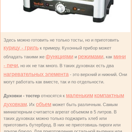
Здесь можно готовить не только тосты, но и приготовить
курицу - гриль
к примеру. Кухонный прибор может
функциями
режимами
мини
обладать такими же
и
, как
- печи
, но их не так много. В таких духовках есть два
нагревательных элемента
- это верхний и нижний. Они
могут работать как вместе, так и по отдельности.
маленьким
компактным
Духовки - тостер
относятся к
духовкам
объем
. Их
может быть различным. Самым
миниатюрным считается агрегат объемом в 5 литров. В
таких духовках можно только поджарить хлеб или
приготовить бутерброд. В них не приготовишь пироги или
другое блюдо. Для приготовления остальной выпечки или