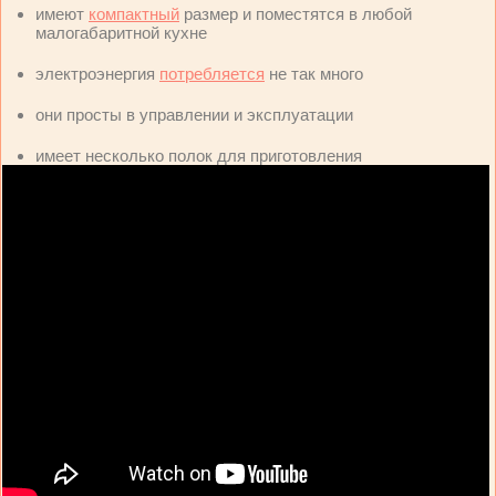
имеют
компактный
размер и поместятся в любой
малогабаритной кухне
электроэнергия
потребляется
не так много
они просты в управлении и эксплуатации
имеет несколько полок для приготовления