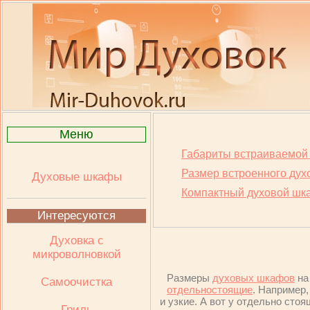
Меню
Габариты встраиваемой
Размер встроенного дух
Духовые шкафы
Компактный духовой шк
Интересуются
Духовка с
микроволновкой
Размеры
духовых шкафов
на
Самоочистка
отдельностоящие
. Например
и узкие. А вот у отдельно сто
Гриль