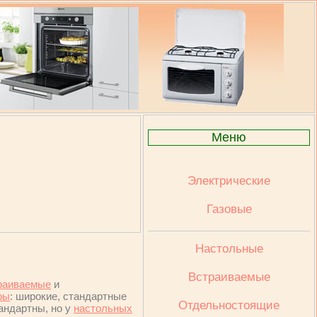
Меню
Электрические
Газовые
Настольные
Встраиваемые
раиваемые
и
ры
: широкие, стандартные
Отдельностоящие
тандартны, но у
настольных