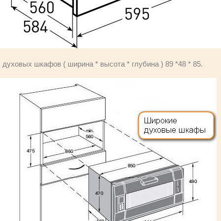
уховых шкафов ( ширина * высота * глубина ) 89 *48 * 85.