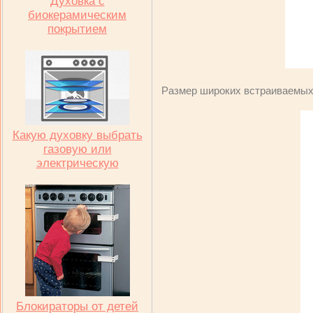
Духовка с
биокерамическим
покрытием
Размер широких встраиваемых д
Какую духовку выбрать
газовую или
электрическую
Блокираторы от детей