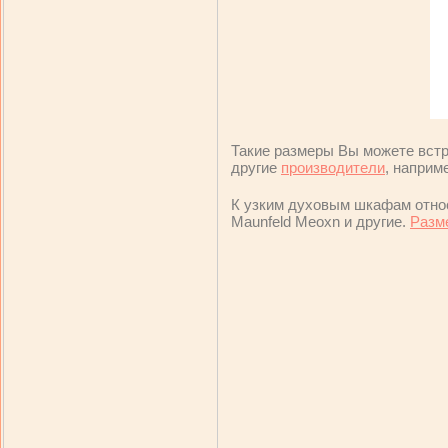
Такие размеры Вы можете вст
другие
производители
, наприме
К узким духовым шкафам относя
Maunfeld Meoxn и другие.
Разм