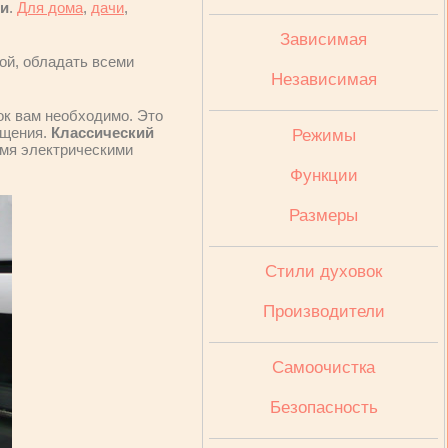
ми
.
Для дома
,
дачи
,
Зависимая
ой, обладать всеми
Независимая
ок вам необходимо. Это
ещения.
Классический
Режимы
умя электрическими
Функции
Размеры
Стили духовок
Производители
Cамоочистка
Безопасность