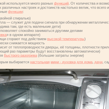
кой используется много разных
функций
. От количества и возм
ок различных настроек и достоинств настолько велик, что всего 
езные
функции
:
двойной спиралью)
лла — служит для подачи сигнала при обнаружении металличес
одима там, где есть маленькие дети)
 позволяет спокойно заниматься другими делами
овка
» в одном аппарате)
пищи сгорают под действием
высокой температуры
)
чески снижается мощность
исит от теплопроводности дверцы, её толщины, плотности прил
ющий раз параметры будут восстановлены автоматически)
для
быстрого разогрева
(большие затраты энергии)
торым выбирается
настольная
мини - духовка
для дома
,
дачи
, с