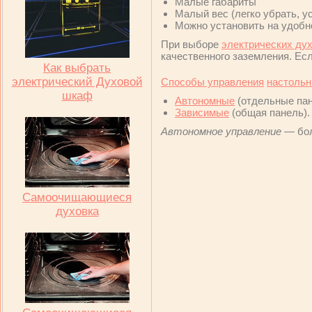
Малые габариты
Малый вес (легко убрать, у
Можно установить на удобн
При выборе
электрических дух
качественного заземления. Есл
Как выбрать
электрический Духовой
Способы управления
настольн
шкаф
Автономные
(отдельные пан
Зависимые
(общая панель).
Автономное управление
— бол
Самоочищающиеся
духовка