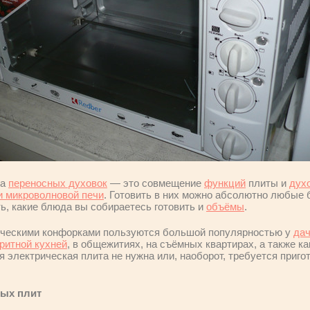
да
переносных духовок
— это совмещение
функций
плиты и
дух
 микроволновой печи
. Готовить в них можно абсолютно любые
ь, какие блюда вы собираетесь готовить и
объёмы
.
ическими конфорками пользуются большой популярностью у
дач
ритной кухней
, в общежитиях, на съёмных квартирах, а также к
я электрическая плита не нужна или, наоборот, требуется приго
ых плит