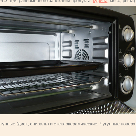
тся для равномерного запекания продукта:
курица
, мясо, рыба)
гунные (диск, спираль) и стеклокерамические. Чугунные поверх