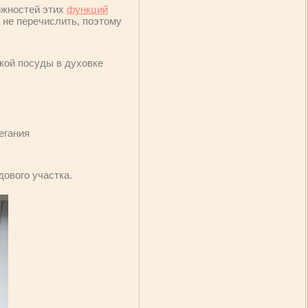
ожностей этих
функций
и не перечислить, поэтому
кой посуды в духовке
егания
адового участка.