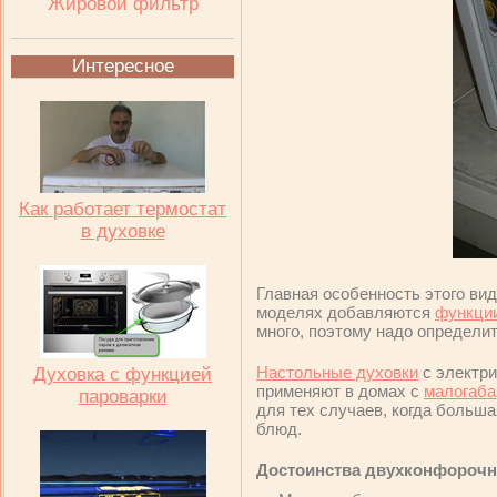
Жировой фильтр
Интересное
Как работает термостат
в духовке
Главная особенность этого ви
моделях добавляются
функции
много, поэтому надо определит
Настольные духовки
с электр
Духовка с функцией
применяют в домах с
малогаба
пароварки
для тех случаев, когда больша
блюд.
Достоинства двухконфорочн