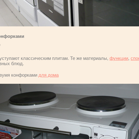
конфорками
р
 уступают классическим плитам. Те же материалы,
функции
,
спо
зных блюд.
вумя конфорками
для дома