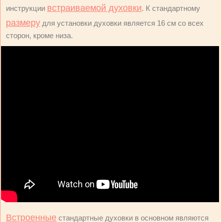
встраиваемой духовки
инструкции
. К стандартному
размеру
для установки духовки является 16 см со всех
сторон, кроме низа.
Встроенные
стандартные духовки в основном являются