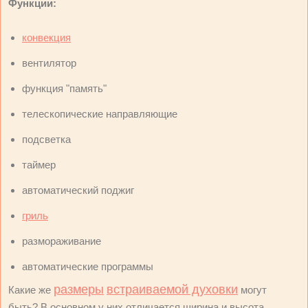
Функции:
конвекция
вентилятор
функция "память"
телескопические направляющие
подсветка
таймер
автоматический поджиг
гриль
размораживание
автоматические программы
размеры
встраиваемой духовки
Какие же
могут
быть? В основном у них отличается ширина и высота,