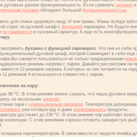
 в духовках разная функциональность. Если сравнить
газовые
трические духовки
обладают большей
функциональностью
.
вить для семьи здоровую пищу. И они правы. Мамы всегда забот
ой спрос на духовой шкаф с
функцией
пароварки. Но будьте вн
же
встраиваются
в кухонный гарнитур. А еще есть многофункцио
пару
.
сматривать
духовки с функцией пароварки
.
Что она из себя п
ункциональный духовой шкаф, которой совмещает в себе еще и
шкафа Вы сможете пользоваться не только традиционными
режим
адиционные режимы нагрева с паром. Давайте рассмотрим на 
 имеется 13 режимов нагрева, 6 которых из них готовятся на пар
з 11 режимов 4 используются совместно с паром.
овления на пару:
уре 96
°
C. В этом режиме можно сказать, что наша духовка пр
сразу на нескольких
уровнях
.
четание пара с
конвекционным нагревом
. Температура разогрева
зогревать
уже готовую еду и даже
размораживать
продукты.
ратура достигает до 230
°
C. В этом режиме пар работает всего
 конвекции. С этим режимом хорошо готовить зажаристую рыбу,
й.
 оснащена парогенератором. В зависимости от модели ячейка д