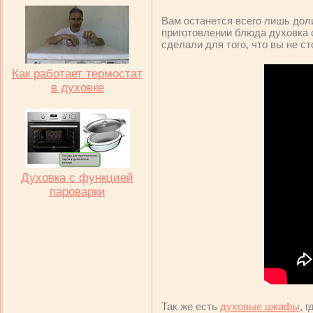
Вам останется всего лишь доли
приготовлении блюда духовка 
сделали для того, что вы не 
Как работает термостат
в духовке
Духовка с функцией
пароварки
Так же есть
духовые шкафы
, 