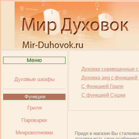
Меню
Духовки совмещенные с
Духовка aeg с функцией
Духовые шкафы
С Функцией Гриля
С функцией Сушки
Функции
Гриля
Пароварки
Микроволновки
Придя в магазин Вы сталкив
духовки есть свои особеннос