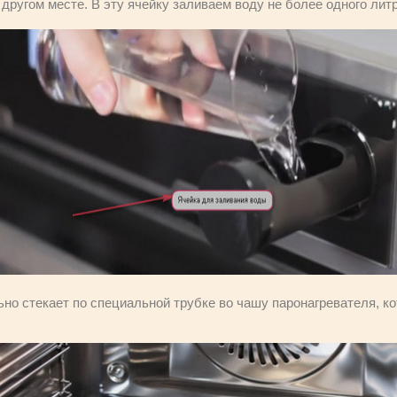
 другом месте. В эту ячейку заливаем воду не более одного литр
ьно стекает по специальной трубке во чашу паронагревателя, к