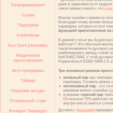
даже в зависимости от модели
Размораживания
смело можно сказать, что
элек
Сушки
Многие хозяйки стремятся гото
Благодаря этому возник больш
Подогрева
пароварки, которые кстати то
функцией приготовления на 
Хлебопечки
В данной статье мы будем рас
работает? Это обычный многоф
Быстрого разогрева
такой возможности духового 
комбинировать между собой тр
Медленного
Neff B46C74N0. У этой духовки
приготовления
Kuppersbusch EEBD 6600.1 E и
Авто программы
Три основные режима пригот
влажный пар
при температ
Таймер
пароварку. Готовить можно 
интенсивный пар
- это со
режимом можно спокойно
ра
Подогрев посуды
в режиме
горячий пар
темпе
Остальные 75% работает жар
Отложенный старт
внутри она останется сочно
Духовка с
функцией
пароварки
Функция Термощуп