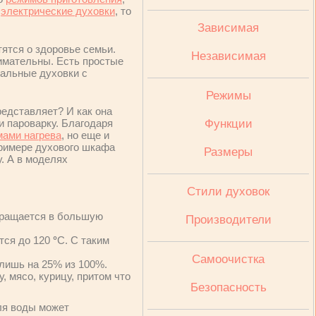
и
электрические духовки
, то
Зависимая
ятся о здоровье семьи.
Независимая
имательны. Есть простые
нальные духовки с
Режимы
редставляет? И как она
 пароварку. Благодаря
Функции
ами нагрева
, но еще и
примере духового шкафа
Размеры
у. А в моделях
Стили духовок
евращается в большую
Производители
ется до 120
°
C. С таким
Cамоочистка
 лишь на 25% из 100%.
 мясо, курицу, притом что
Безопасность
ля воды может