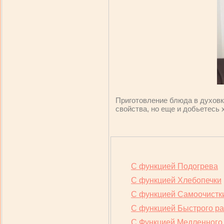
Приготовление блюда в духовк
свойства, но еще и добьетесь 
С функцией Подогрева
С функцией Хлебопечки
С функцией Самоочистк
С функцией Быстрого ра
С Функцией Медленного