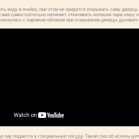
ть воду в ячейку, при этом не придется открывать саму дверцу.
сама самостоятельно начинает откачивать излишки пара нашу 
столкнулись с паровым облаком при открывании дверцы духового
где пар подается в специальную посуду. Такой способ используе