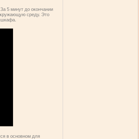
 За 5 минут до окончании
окружающую среду. Это
 шкафа.
тся в основном для