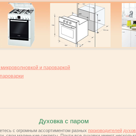
 микроволновкой и пароваркой
 пароварки
Духовка с паром
аетесь с огромным ассортиментом разных
производителей
духо
ти, свои маленькие секреты. Почти все духовки имеют несколь