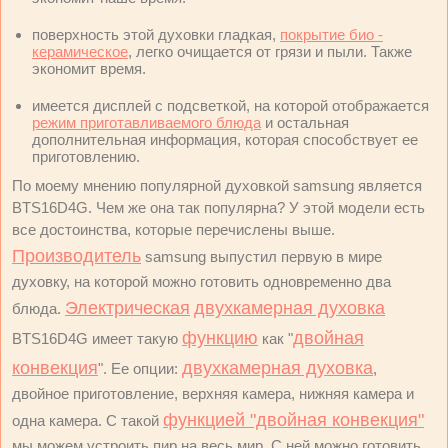
поверхность этой духовки гладкая,
покрытие био -
керамическое
, легко очищается от грязи и пыли. Также
экономит время.
имеется дисплей с подсветкой, на которой отображается
режим приготавливаемого блюда
и остальная
дополнительная информация, которая способствует ее
приготовлению.
По моему мнению популярной духовкой samsung является
BTS16D4G. Чем же она так популярна? У этой модели есть
все достоинства, которые перечислены выше.
Производитель
samsung выпустил первую в мире
духовку, на которой можно готовить одновременно два
Электрическая
двухкамерная духовка
блюда.
функцию
двойная
BTS16D4G имеет такую
как "
конвекция
двухкамерная духовка
". Ее опции:
,
двойное приготовление, верхняя камера, нижняя камера и
функцией "двойная конвекция"
одна камера. С такой
мы можем устроить пир на весь мир. С ней можно готовить