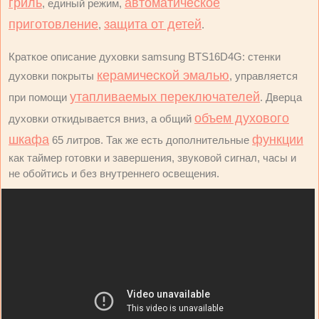
гриль
автоматическое
, единый режим,
приготовление
защита от детей
,
.
Краткое описание духовки samsung BTS16D4G: стенки
керамической эмалью
духовки покрыты
, управляется
утапливаемых переключателей
при помощи
. Дверца
объем духового
духовки откидывается вниз, а общий
шкафа
функции
65 литров. Так же есть дополнительные
как таймер готовки и завершения, звуковой сигнал, часы и
не обойтись и без внутреннего освещения.