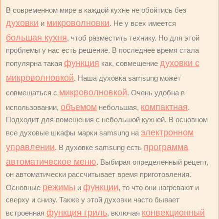
В современном мире в каждой кухне не обойтись без
духовки
микроволновки
и
. Не у всех имеется
большая кухня
, чтоб разместить технику. Но для этой
проблемы у нас есть решение. В последнее время стала
функция
духовки с
популярна такая
как, совмещение
микроволновкой
. Наша духовка samsung может
микроволновкой
совмещаться с
. Очень удобна в
объемом
компактная
использовании,
небольшая,
.
Подходит для помещения с небольшой кухней. В основном
электронном
все духовые шкафы марки samsung на
управлении
программа
. В духовке samsung есть
автоматическое меню
. Выбирая определенный рецепт,
он автоматически рассчитывает время приготовления.
режимы
функции
Основные
и
, то что они нагревают и
сверху и снизу. Также у этой духовки часто бывает
функция гриль
конвекционный
встроенная
, включая