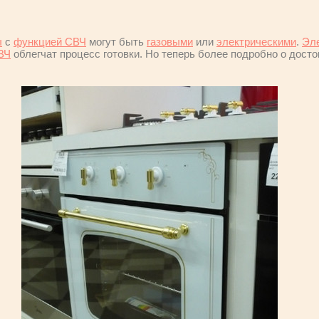
ы
с
функцией СВЧ
могут быть
газовыми
или
электрическими
.
Эл
ВЧ
облегчат процесс готовки. Но теперь более подробно о досто