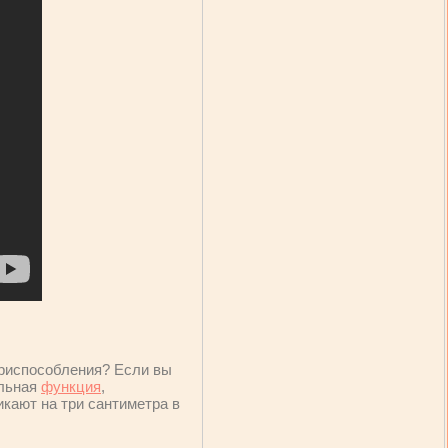
риспособления? Если вы
ельная
функция
,
кают на три сантиметра в