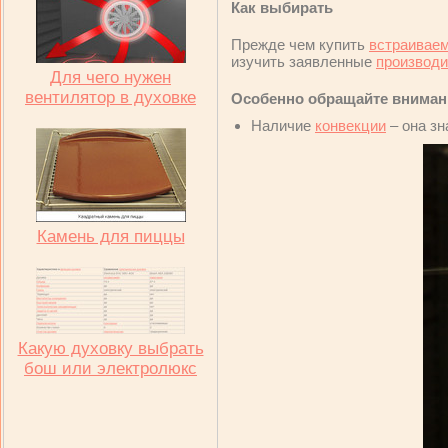
Как выбирать
Прежде чем купить
встраивае
изучить заявленные
производ
Для чего нужен
вентилятор в духовке
Особенно обращайте вниман
Наличие
конвекции
– она зн
Камень для пиццы
Какую духовку выбрать
бош или электролюкс