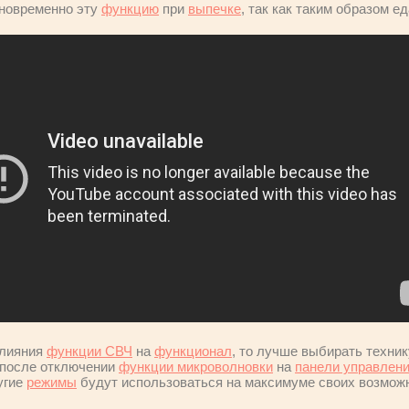
дновременно эту
функцию
при
выпечке
, так как таким образом е
влияния
функции СВЧ
на
функционал
, то лучше выбирать техник
е после отключении
функции микроволновки
на
панели управлен
угие
режимы
будут использоваться на максимуме своих возмож