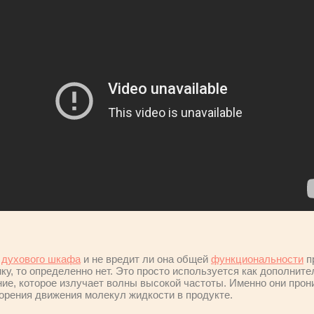
и
духового шкафа
и не вредит ли она общей
функциональности
п
ку, то определенно нет. Это просто используется как дополнит
ие, которое излучает волны высокой частоты. Именно они прони
корения движения молекул жидкости в продукте.