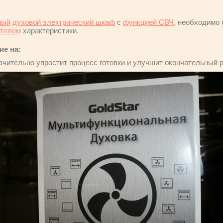
мый
духовой электрический шкаф
с
функцией СВЧ
, необходимо
ителем
характеристики.
ие на:
ачительно упростит процесс готовки и улучшит окончательный р