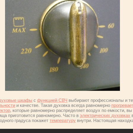
 духовые шкафы
с
функцией СВЧ
выбирают профессионалы и те,
льности
и качестве. Такая духовка всегда равномерно
прогревае
ектор
, которые равномерно распределяет воздух по емкости, вы
ища приготовится равномерно. Часто в
электрических духовках
в
 одного градуса покажет
температуру
внутри. Настоящая находка