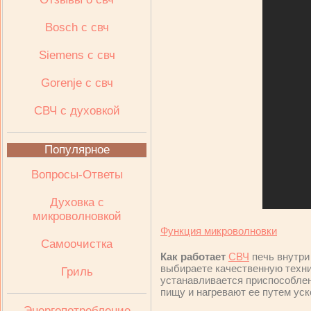
Bosch с свч
Siemens с свч
Gorenje с свч
СВЧ с духовкой
Популярное
Вопросы-Ответы
Духовка с
микроволновкой
Функция микроволновки
Самоочистка
Как работает
СВЧ
печь внутр
выбираете качественную техни
Гриль
устанавливается приспособлен
пищу и нагревают ее путем ус
Энергопотребление