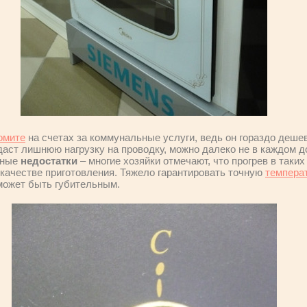
омите
на счетах за коммунальные услуги, ведь он гораздо деше
 даст лишнюю нагрузку на проводку, можно далеко не в каждом 
нные
недостатки
– многие хозяйки отмечают, что прогрев в таки
 качестве приготовления. Тяжело гарантировать точную
темпера
может быть губительным.