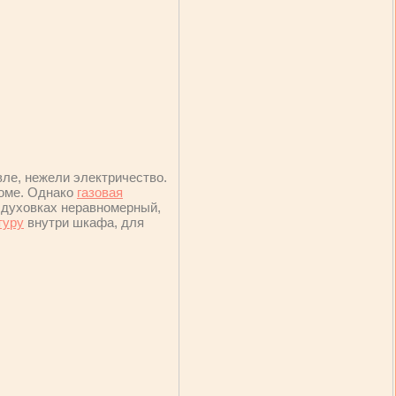
вле, нежели электричество.
доме. Однако
газовая
х духовках неравномерный,
туру
внутри шкафа, для