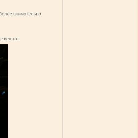
 более внимательно
езультат.