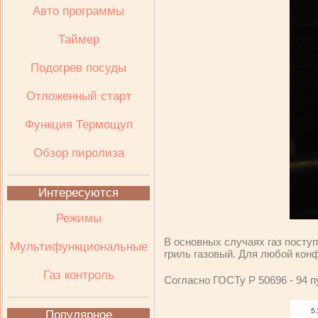
Авто программы
Таймер
Подогрев посуды
Отложенный старт
Функция Термощуп
Обзор пиролиза
Интересуются
Режимы
В основных случаях газ поступа
Мультифункциональные
гриль газовый. Для любой кон
Газ контроль
Согласно ГОСТу Р 50696 - 94 п
Популярное