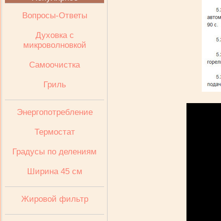
Вопросы-Ответы
Духовка с
микроволновкой
Самоочистка
Гриль
Энергопотребление
Термостат
Градусы по делениям
Ширина 45 см
Жировой фильтр