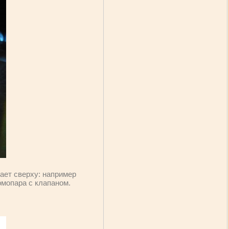
пает сверху: например
рмопара с клапаном.