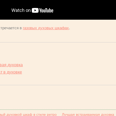
стречается в
газовых духовых шкафах
.
вая духовка
т в духовке
вый духовкой шкаф в стиле ретро
Лучшая встраиваемая духовка