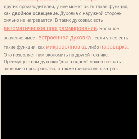
других производителей, у нее может быть такая функция,
как
двойное освещение
. Духовка с наружной стороны
сильно не нагревается. В таких духовках есть
автоматическое программирование
. Большое
встроенная духовка
значение имеет
, если у нее есть
микроволновка
пароварка
такие функции, как
, либо
.
Это позволяет нам экономить на другой технике.
Преимуществом духовки "два в одном" можно назвать
экономию пространства, а также финансовых затрат.