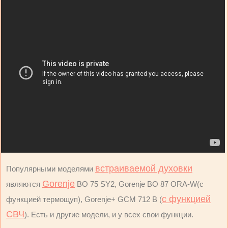
встраиваемой духовки
Популярными моделями
Gorenje
являются
BO 75 SY2, Gorenje BO 87 ORA-W(с
с функцией
функцией термощуп), Gorenje+ GCM 712 B (
СВЧ
). Есть и другие модели, и у всех свои функции.