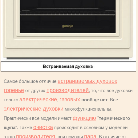
встраиваемых духовок
Самое большое отличие
горенье
производителей
от других
, то, что все духовки
электрические
газовых
только
,
вообще нет
. Все
электрические духовки
многофункциональны.
функцию
Практически все модели имеют
"
термического
очистка
щупа
". Также
происходит в основном у моделей
производителя
пара
этого
, при помощи
. В отличие от