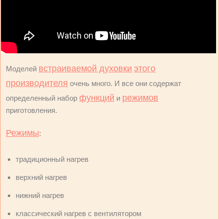
встраиваемой духовки
этого
Моделей
производителя
очень много. И все они содержат
функций
режимов
определенный набор
и
приготовления.
Режимы
:
традиционный нагрев
верхний нагрев
нижний нагрев
классический нагрев с вентилятором