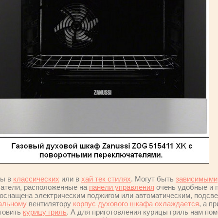
ы в
классических
или в
хай тек стилях
. Могут быть
зависимыми
чатели, расположенные на
панели управления
очень удобные и п
 оснащена электрическим поджигом или автоматическим, подсве
альному
вентилятору
корпус духового шкафа охлаждается
, а п
отовить
курицу гриль
. А для приготовления курицы гриль нам по