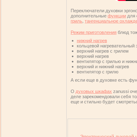
Переключатели духовки эргоно
дополнительные
функции
для 
гриль
,
тангенциальное охлажд
Режим приготовления
блюд тож
нижний нагрев
кольцевой нагревательный 
верхний нагрев с грилем
верхний нагрев
вентилятор с грилью и нижн
верхний и нижний нагрев
вентилятор с грилю
А если еще в духовке есть фу
О
духовых шкафах
zanussi оч
деле зарекомендовали себя то
еще и стильно будет смотретьс
Электрический духовой