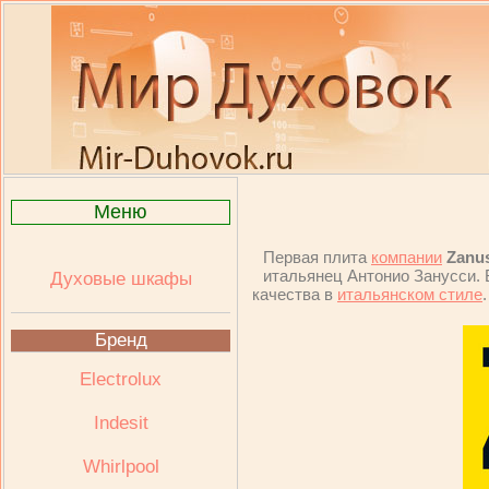
Меню
Первая плита
компании
Zanu
итальянец Антонио Занусси. 
Духовые шкафы
качества в
итальянском стиле
.
Бренд
Electrolux
Indesit
Whirlpool