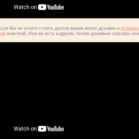
сли Вы не хотите стоять долгое время возле духовки и
оттирать
кой
очисткой. Или же есть и другие, более дешевые способы очи