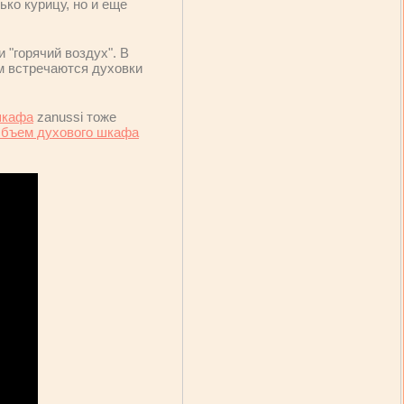
ько курицу, но и еще
и "горячий воздух". В
м встречаются духовки
шкафа
zanussi тоже
бъем духового шкафа