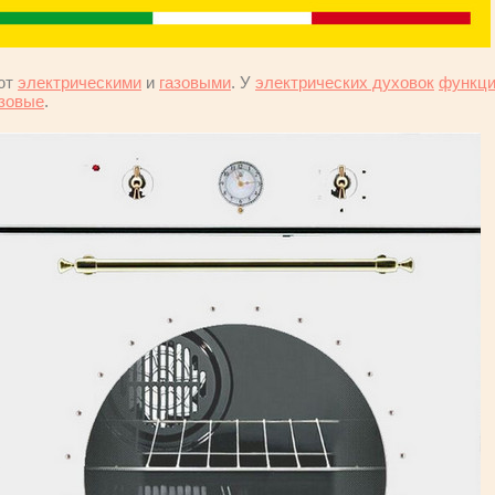
ют
электрическими
и
газовыми
. У
электрических духовок
функци
азовые
.