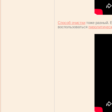
Способ очистки
тоже разный. Е
воспользоваться
пиролитичес