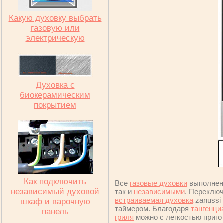
Какую духовку выбрать
газовую или
электрическую
Духовка с
биокерамическим
покрытием
Как подключить
Все
газовые духовки
выполнен
независимый духовой
так и
независимыми
. Переклю
встраиваемая духовка
zanussi
шкаф и варочную
таймером. Благодаря
тангенци
панель
гриля
можно с легкостью приг