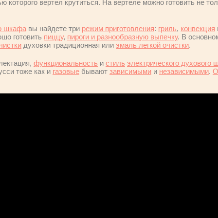
 которого вертел крутиться. На вертеле можно готовить не тол
го шкафа
вы найдете три
режим приготовления
:
гриль
,
конвекция
рошо готовить
пиццу
,
пироги и разнообразную выпечку
. В основно
чистки
духовки традиционная или
эмаль легкой очистки
.
лектация,
функциональность
и
стиль
электрического духового 
усси тоже как и
газовые
бывают
зависимыми
и
независимыми
.
О