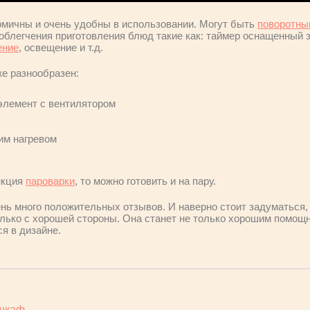
мичны и очень удобны в использовании. Могут быть
поворотны
облегчения приготовления блюд такие как: таймер оснащенный 
ение
, освещение и т.д.
е разнообразен:
элемент с вентилятором
им нагревом
нкция
пароварки
, то можно готовить и на пару.
ень много положительных отзывов. И наверно стоит задуматься, 
лько с хорошей стороны. Она станет не только хорошим помощн
я в дизайне.
 шкаф