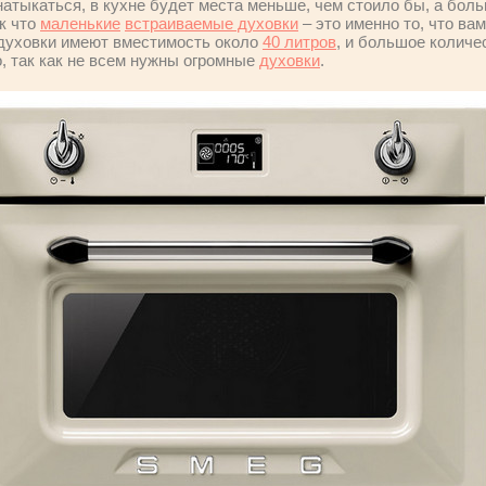
натыкаться, в кухне будет места меньше, чем стоило бы, а бол
к что
маленькие
встраиваемые духовки
– это именно то, что ва
 духовки имеют вместимость около
40 литров
, и большое количес
о, так как не всем нужны огромные
духовки
.