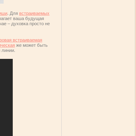
иши
. Для
встраиваемых
олагает ваша будущая
ае – духовка просто не
азовая встраиваемая
ическая
же может быть
 линии.