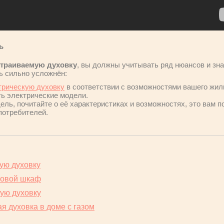
ь
траиваемую духовку
, вы должны учитывать ряд нюансов и зна
ь сильно усложнён:
трическую духовку
в соответствии с возможностями вашего жил
ть электрические модели.
ь, почитайте о её характеристиках и возможностях, это вам п
потребителей.
ую духовку
ховой шкаф
кую духовку
я духовка в доме с газом