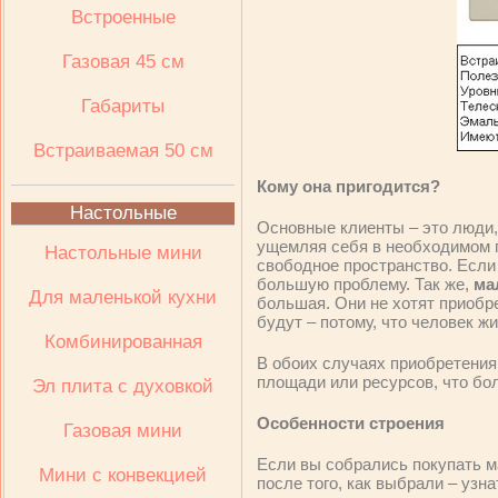
Встроенные
Газовая 45 см
Габариты
Встраиваемая 50 см
Кому она пригодится?
Настольные
Основные клиенты – это люди, 
ущемляя себя в необходимом п
Настольные мини
свободное пространство. Если 
большую проблему. Так же,
ма
Для маленькой кухни
большая. Они не хотят приобр
будут – потому, что человек ж
Комбинированная
В обоих случаях приобретени
площади или ресурсов, что бо
Эл плита с духовкой
Особенности строения
Газовая мини
Если вы собрались покупать м
Мини с конвекцией
после того, как выбрали – узн