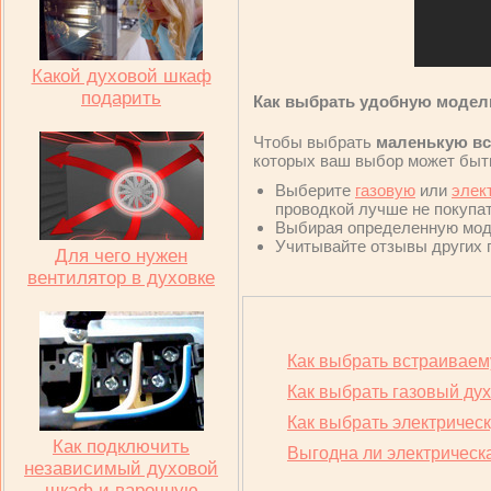
Какой духовой шкаф
подарить
Как выбрать удобную модел
Чтобы выбрать
маленькую вс
которых ваш выбор может быт
Выберите
газовую
или
элек
проводкой лучше не покупа
Выбирая определенную модел
Учитывайте отзывы других 
Для чего нужен
вентилятор в духовке
Как выбрать встраиваем
Как выбрать газовый ду
Как выбрать электричес
Как подключить
Выгодна ли электрическа
независимый духовой
шкаф и варочную