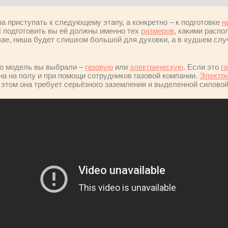
ра приступать к следующему этапу, а конкретно – к подготовке
н
И подготовить вы её должны именно тех
размеров
, какими расп
чае, ниша будет слишком большой для духовки, а в худшем случ
но модель вы выбрали –
газовую
или
электрическую
. Если это
г
она на полу и при помощи сотрудников газовой компании.
Электр
и этом она требует серьёзного заземления и выделенной силовой