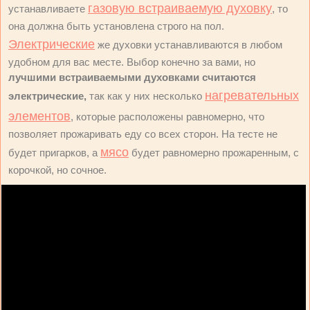
газовую встраиваемую духовку
устанавливаете
, то
она должна быть установлена строго на пол.
Электрические
же духовки устанавливаются в любом
удобном для вас месте. Выбор конечно за вами, но
лучшими встраиваемыми духовками считаются
нагревательных
электрические,
так как у них несколько
элементов
, которые расположены равномерно, что
позволяет прожаривать еду со всех сторон. На тесте не
мясо
будет пригарков, а
будет равномерно прожаренным, с
корочкой, но сочное.