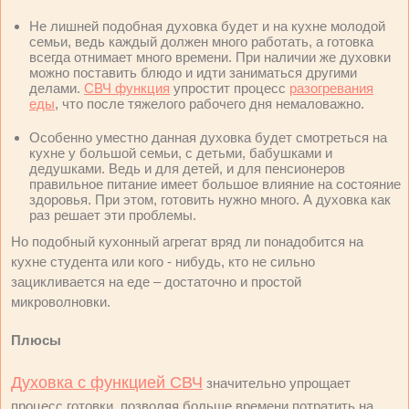
Не лишней подобная духовка будет и на кухне молодой
семьи, ведь каждый должен много работать, а готовка
всегда отнимает много времени. При наличии же духовки
можно поставить блюдо и идти заниматься другими
делами.
СВЧ функция
упростит процесс
разогревания
еды
, что после тяжелого рабочего дня немаловажно.
Особенно уместно данная духовка будет смотреться на
кухне у большой семьи, с детьми, бабушками и
дедушками. Ведь и для детей, и для пенсионеров
правильное питание имеет большое влияние на состояние
здоровья. При этом, готовить нужно много. А духовка как
раз решает эти проблемы.
Но подобный кухонный агрегат вряд ли понадобится на
кухне студента или кого - нибудь, кто не сильно
зацикливается на еде – достаточно и простой
микроволновки.
Плюсы
Духовка с функцией СВЧ
значительно упрощает
процесс готовки, позволяя больше времени потратить на