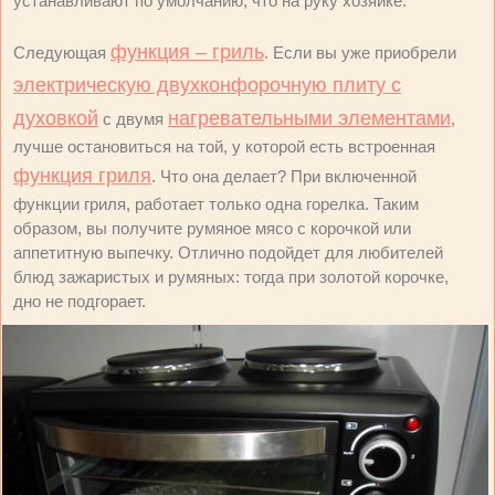
устанавливают по умолчанию, что на руку хозяйке.
функция – гриль
Следующая
. Если вы уже приобрели
электрическую двухконфорочную плиту с
духовкой
нагревательными элементами
с двумя
,
лучше остановиться на той, у которой есть встроенная
функция гриля
. Что она делает? При включенной
функции гриля, работает только одна горелка. Таким
образом, вы получите румяное мясо с корочкой или
аппетитную выпечку. Отлично подойдет для любителей
блюд зажаристых и румяных: тогда при золотой корочке,
дно не подгорает.