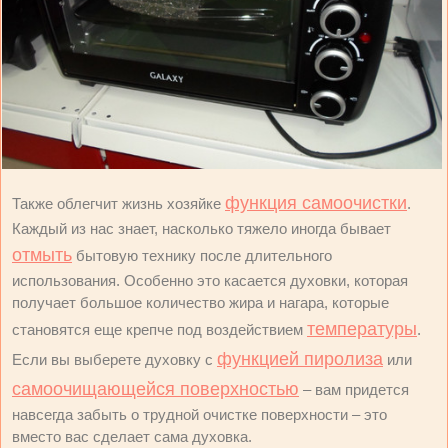
функция самоочистки
Также облегчит жизнь хозяйке
.
Каждый из нас знает, насколько тяжело иногда бывает
отмыть
бытовую технику после длительного
использования. Особенно это касается духовки, которая
получает большое количество жира и нагара, которые
температуры
становятся еще крепче под воздействием
.
функцией пиролиза
Если вы выберете духовку с
или
самоочищающейся поверхностью
– вам придется
навсегда забыть о трудной очистке поверхности – это
вместо вас сделает сама духовка.