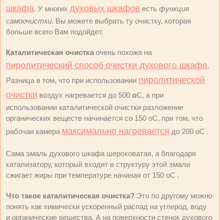
шкафа
духовых шкафов
. У многих
есть
функция
самоочистки
. Вы можете выбрать ту очистку, которая
больше всего Вам подойдет.
Каталитическая очистка
очень похожа на
пиролитический способ очистки духового шкафа
.
пиролитической
Разница в том, что при использовании
очистки
воздух нагревается до 500
о
C, а при
использовании каталитической очистки разложение
органических веществ начинается со 150
о
C, при том, что
максимально нагревается
рабочая камера
до 200
о
C .
Сама эмаль духового шкафа шероховатая, а благодаря
катализатору, который входит в структуру этой эмали
сжигает жиры при температуре начиная от 150
о
C .
Что такое каталитическая очистка?
Это по другому можно
понять как химически ускоренный распад на углерод, воду
и органические вещества. А на поверхности стенок духового