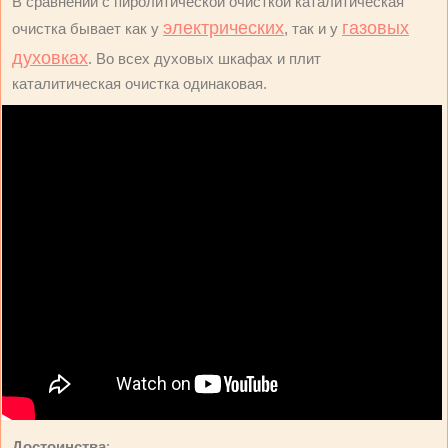
В сравнении с пиролитической очисткой каталитическая
электрических
газовых
очистка бывает как у
, так и у
духовках
. Во всех духовых шкафах и плит
каталитическая очистка одинаковая.
Достоинства
: