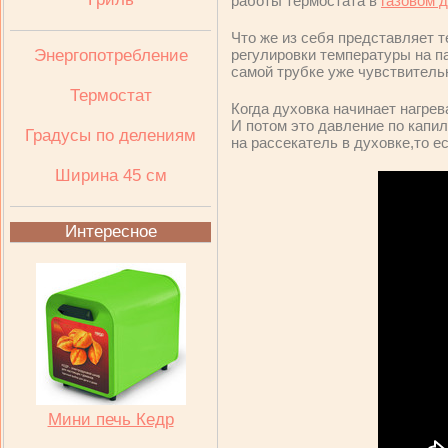
работы термостата в
газовом 
Что же из себя представляет 
Энергопотребление
регулировки температуры на па
самой трубке уже чувствитель
Термостат
Когда духовка начинает нагрев
И потом это давление по капил
Градусы по делениям
на рассекатель в духовке,то е
Ширина 45 см
Интересное
Мини печь Кедр