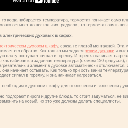
, то когда набирается температура, термостат понижает само п
уховка остынет до нескольких градусов , то термостат опять по
в электрических духовых шкафах.
лектрическом духовом шкафу
, связан с платой монтажной. Эта 
нимает его обратно. Как только мы задаем
режим духовки
и выс
ую плату поступает сигнал в горелку. И горелка начинает нагрев
о как набирается заданная температура (скажем 190 градусов), 
агревательный элемент в духовке автоматически отключается. И
 она начинает остывать. Как только при остывании температура
дает сигнал в горелку, и она начинает нагреваться.
т необходим в духовом шкафу для отключения и включения дух
о подгорают пироги и другие блюда, то стоит задуматься, не ви
заменить на новый, но это уже должны делать специалисты.