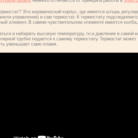
духовом шкафу
немного отличается от принципа работы в
элект
термостат? Это керамический корпус, где имеется штырь регули
нели управления) и сам термостат. К термостату подсоединяетс
ный элемент. В самом чувствительном элементе имеется колба,
аться и набирать высокую температуру, то и давление в самой 
лярной трубке подается к самому термостату. Термостат может 
сть уменьшает само пламя.