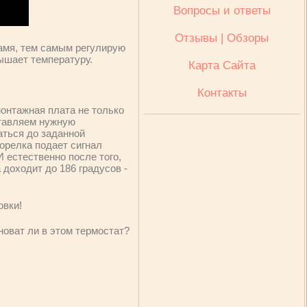
Вопросы и ответы
Отзывы | Обзоры
ламя, тем самым регулирую
вышает температуру.
Карта Сайта
Контакты
монтажная плата не только
тавляем нужную
аться до заданной
горелка подает сигнал
 естественно после того,
 доходит до 186 градусов -
овки!
новат ли в этом термостат?