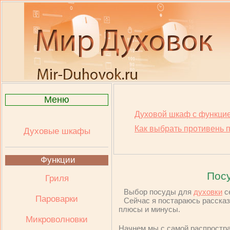
Меню
Духовой шкаф с функци
Как выбрать противень 
Духовые шкафы
Функции
Посу
Гриля
Выбор посуды для
духовки
се
Пароварки
Сейчас я постараюсь рассказ
плюсы и минусы.
Микроволновки
Начнем мы с самой распростран