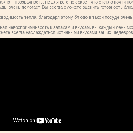
ажно – прозрачность, не для кого не секрет, что стекло почти по
уды очень помогает, Вы всегда сможете оценить готовность блю
оводимость тепла, благодаря этому блюдо в такой посуде очень
ая невосприимчивость к запахам и вкусам, вы каждый день мож
ожете всегда наслаждаться истинными вкусами ваших шедевров