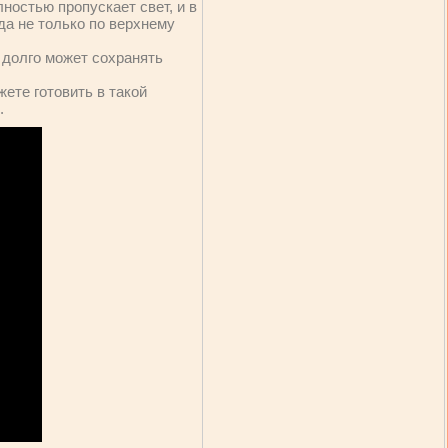
лностью пропускает свет, и в
да не только по верхнему
 долго может сохранять
ете готовить в такой
.