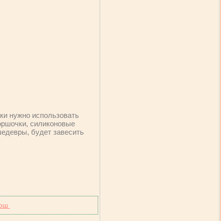
овки нужно использовать
горшочки, силиконовые
шедевры, будет завесить
бош