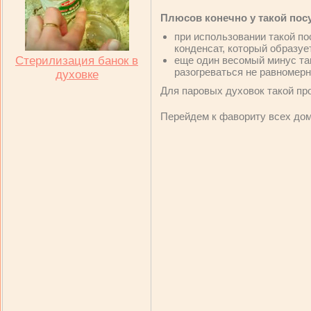
Плюсов конечно у такой посу
при использовании такой п
конденсат, который образует
Стерилизация банок в
еще один весомый минус т
разогреваться не равномерн
духовке
Для паровых духовок такой про
Перейдем к фавориту всех до