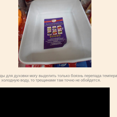
ды для духовки могу выделить только боязнь перепада темпера
 холодную воду, то трещинами там точно не обойдется.