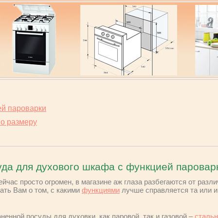
ей пароварки
по размеру
да для духового шкафа с функцией паровар
йчас просто огромен, в магазине аж глаза разбегаются от разл
ать Вам о том, с какими
функциями
лучше справляется та или ин
енной посуды для духовки, как паровой, так и газовой –
стальн