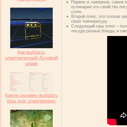
Первое и, наверное, самое в
кулинарии это свойство пос
солю.
Второй плюс, это плохая пр
свою температуру.
Следующий наш плюс – полн
посуде разные блюда, и см
Как выбрать
электрический Духовой
шкаф
Какую духовку выбрать
бош или электролюкс