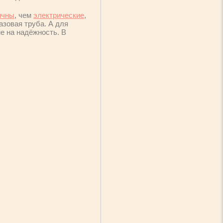
ичны
, чем
электрические
,
азовая труба. А для
е на надёжность. В