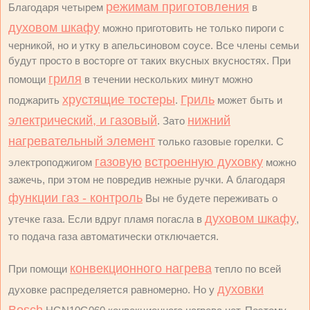
режимам приготовления
Благодаря четырем
в
духовом шкафу
можно приготовить не только пироги с
черникой, но и утку в апельсиновом соусе. Все члены семьи
будут просто в восторге от таких вкусных вкусностях. При
гриля
помощи
в течении нескольких минут можно
хрустящие тостеры
Гриль
поджарить
.
может быть и
электрический, и газовый
нижний
. Зато
нагревательный элемент
только газовые горелки. С
газовую
встроенную духовку
электроподжигом
можно
зажечь, при этом не повредив нежные ручки. А благодаря
функции газ - контроль
Вы не будете переживать о
духовом шкафу
утечке газа. Если вдруг пламя погасла в
,
то подача газа автоматически отключается.
конвекционного нагрева
При помощи
тепло по всей
духовки
духовке распределяется равномерно. Но у