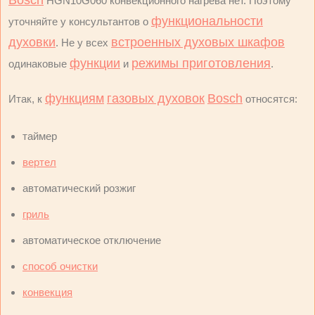
Bosch
HGN10G060 конвекционного нагрева нет. Поэтому
функциональности
уточняйте у консультантов о
духовки
встроенных духовых шкафов
. Не у всех
функции
режимы приготовления
одинаковые
и
.
функциям
газовых духовок
Bosch
Итак, к
относятся:
таймер
вертел
автоматический розжиг
гриль
автоматическое отключение
способ очистки
конвекция