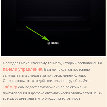
Благодаря механическому таймеру, который расположен на
панели управления
, Вам не придется постоянно
заглядывать и следить за приготовлением блюда.
Согласитесь, что это действительно не удобно. Этот
таймер
сам подаст звуковой сигнал по окончании
приготовления и духовка автоматически отключается. И Вы
всегда будете знать, что блюдо приготовилось.