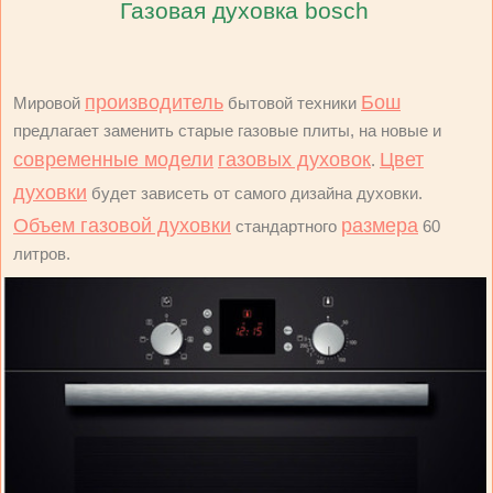
Газовая духовка bosch
производитель
Бош
Мировой
бытовой техники
предлагает заменить старые газовые плиты, на новые и
современные модели
газовых духовок
Цвет
.
духовки
будет зависеть от самого дизайна духовки.
Объем газовой духовки
размера
стандартного
60
литров.