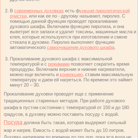
В
современных духовках
есть ф
ункция пиролитической
очистки
, или как ее по - другому называют, пиролиз. С
помощью данной функции проводят прокаливание
духового шкафа. Включаем функцию пиролиза, и она
выветрит все запахи и удалит токсины, машинные масла и
клея, которые используются при изготовлении и смене
стекала в духовке. Пиролиз выполняет функцию
автоматического
самоочищения духового шкафа
.
Прокаливание духового шкафа с максимальной
температурой и с
режимами
позволяет сократить время
процедуры. Включаем верхние и нижние нагреватели,
можно еще включить и
конвекцию
, ставим максимальную
температуру и даем ей нагреться. По времени это займет
минут 20 – 30.
Прокаливание духовки проводят еще с применение
традиционных старинных методов. При работе духового
шкафа в пустом состоянии с температурой от 150 и до 180
градусов, в духовку можно поставить посуду с водой.
Посуда
должна быть такая, которая выдержит сильный
жар и нагрев. Емкость с водой может быть до 10 литров.
Духовку нагреваем по времени до тех пор, пока вся вода не