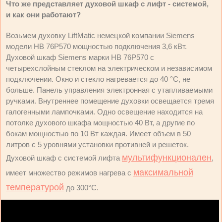
Что же представляет духовой шкаф с лифт - системой,
и как они работают?
Возьмем духовку LiftMatic немецкой компании Siemens
модели HB 76P570 мощностью подключения 3,6 кВт.
Духовой шкаф Siemens марки HB 76P570 с
четырехслойным стеклом на электрическом и независимом
подключении. Окно и стекло нагревается до 40 °C, не
больше. Панель управления электронная с утапливаемыми
ручками. Внутреннее помещение духовки освещается тремя
галогенными лампочками. Одно освещение находится на
потолке духового шкафа мощностью 40 Вт, а другие по
бокам мощностью по 10 Вт каждая. Имеет объем в 50
литров с 5 уровнями установки противней и решеток.
мультифункционален
Духовой шкаф с системой лифта
,
максимальной
имеет множество режимов нагрева с
температурой
до 300°C.