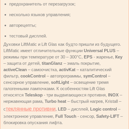
предохранитель от перезагрузок;
несколько языков управления;
авторецепты;
тестовый дисплей.
Духовки LiftMatic и Lift Glas как будто пришли из будущего.
LiftMatic имеет отличительные функции
Unіversal PLUS
–
режимы при температуре от 30 – 300°С,
EPS
- жаренье,
Кеу
– защита от детей,
tіtanGlanz
– эмаль покрытие,
actіveClean
– самоочистка,
actіvKat
– каталитический
фильтр,
cookControl
– автопрограммы,
symControl
–
сенсорное управление,
softLight
– освещение тремя
галогенными лампочками. К особенностям Lift Glas
относятся
Teleskop
- три выдвигающихся противня,
INOX
–
нержавеющая рама,
Turbo heat
– быстрый нагрев, Kristall –
теклянные противни
с
,
LED
– дисплей,
Logic control
–
электронное управление,
Full Touch
- сенсор,
Safety-LIFT
–
блокировка опускания лифта.