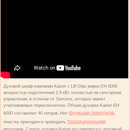
Духовой шкаф компании Kaiser с Lift Glas марки EH 6000
мощностью подключения 2.9 кВт полностью на сенсорном
управлении, в отличие от Siemens, которые имеют
утапливаемые переключатели. Объем духовки Kaiser EH
функции пиролиза
6000 составляет 40 литров. Нет
,
традиционными
очистку приходится проводить
методами. Стекло духовки Kaiser не сравнится с духовкой