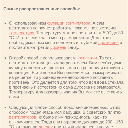
Самые распространенные способы:
С использованием
функции вентилятора
. А сам
вентилятор не начнет работать, пока мы не выставим
температуру
. Температуру можно поставить от 5 °C до 30
°C. И в течение часа мясо разморозится. Для этого
необходимо само мясо положить в глубокий
противень
и
поставить на третий
уровень
снизу.
Второй способ с использованием
конвекции
. То есть
вентилятор с кольцевым нагревателем. Вам необходимо
курицу положить в противень или на решетку и включить
конвекция. Если все же Вы решили мясо размораживать
на решетке, то уровнем ниже необходимо поставить
противень. Это делается для того, чтоб вся вода стекала
в противень и естественно сама духовка не замарается.
Температуру для размораживания Вы можете выставить
сами.
Следующий третий способ довольно интересный. Этим
способом поделилась моя бабушка. В советских плитах
вентиляторов
не было и им приходилось, как - то
выкручиваться. Тогда они нагревали духовку до 200 - 150
°C, открывали
дверцу
плиты и прям на нее в посуде