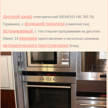
Духовой шкаф
электрический SIEMENS HB 780.70(
функцией пиролиза
Германия), с
(самоочистки).
Встраиваемый
, с текстовыми программами на дисплее.
режимов
Имеет 14
приготовления и несколько режимов
автоматического приготовления
блюд.