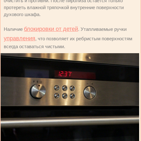
очистить и противни. После пиролиза остается только
протереть влажной тряпочкой внутренние поверхности
духового шкафа.
блокировки от детей
Наличие
. Утапливаемые ручки
управления
, что позволяет их ребристым поверхностям
всегда оставаться чистыми.