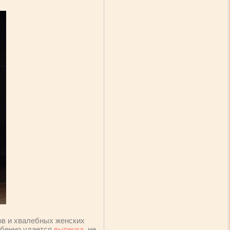
ов и хвалебных женских
собенно удается
выпечка
, не