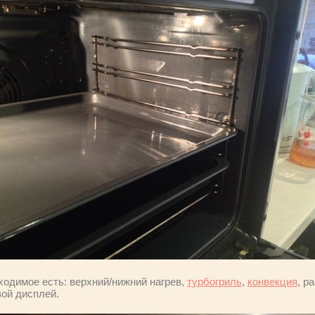
ходимое есть: верхний/нижний нагрев,
турбогриль
,
конвекция
, р
ой дисплей.