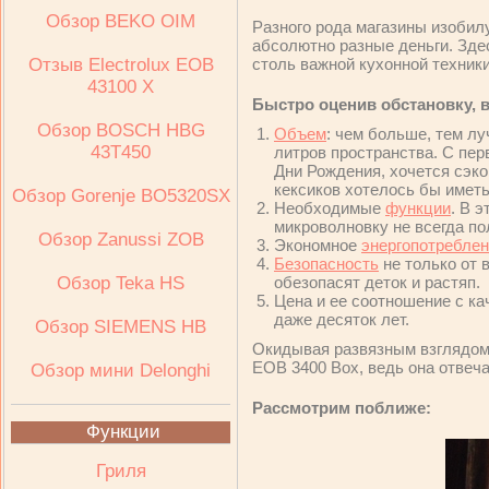
Обзор BEKO OIM
Разного рода магазины изоби
абсолютно разные деньги. Зде
Отзыв Electrolux ЕОВ
столь важной кухонной техники
43100 Х
Быстро оценив обстановку, 
Обзор BOSCH HBG
Объем
: чем больше, тем л
43T450
литров пространства. С перв
Дни Рождения, хочется сэк
кексиков хотелось бы иметь
Обзор Gorenje BO5320SX
Необходимые
функции
. В 
микроволновку не всегда по
Обзор Zanussi ZOB
Экономное
энергопотребле
Безопасность
не только от 
Обзор Teka HS
обезопасят деток и растяп.
Цена и ее соотношение с ка
даже десяток лет.
Обзор SIEMENS HB
Окидывая развязным взглядом
EOB 3400 Box, ведь она отвеч
Обзор мини Delonghi
Рассмотрим поближе:
Функции
Гриля