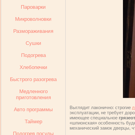
Пароварки
Микроволновки
Размораживания
Сушки
Подогрева
Хлебопечки
Быстрого разогрева
Медленного
приготовления
Выглядит лаконично: строгие
л
Авто программы
эксплуатации, не требует дор
имеющее специальное
грязео
Таймер
«шпионская» особенность будет
механический замок дверцы, ч
Подогрев посуды