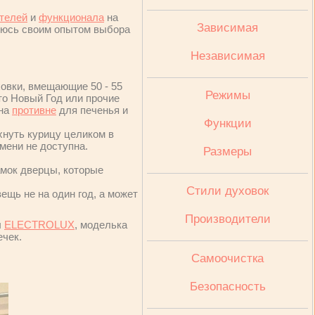
телей
и
функционала
на
Зависимая
юсь своим опытом выбора
Независимая
ховки, вмещающие 50 - 55
Режимы
 то Новый Год или прочие
 на
противне
для печенья и
Функции
ихнуть курицу целиком в
мени не доступна.
Размеры
замок дверцы, которые
Стили духовок
ещь не на один год, а может
Производители
ы
ELECTROLUX
, моделька
ечек.
Cамоочистка
Безопасность