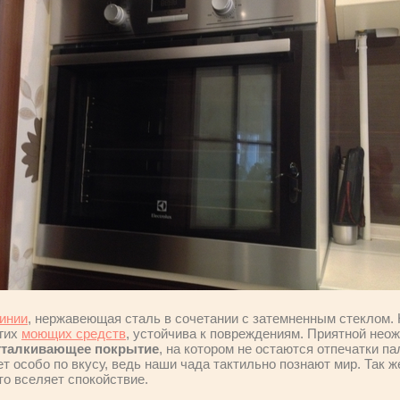
инии
, нержавеющая сталь в сочетании с затемненным стеклом. 
огих
моющих средств
, устойчива к повреждениям. Приятной нео
тталкивающее покрытие
, на котором не остаются отпечатки п
 особо по вкусу, ведь наши чада тактильно познают мир. Так ж
то вселяет спокойствие.