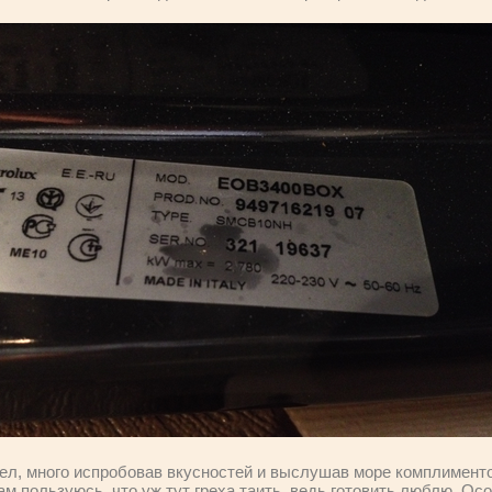
алел, много испробовав вкусностей и выслушав море комплимент
ам пользуюсь, что уж тут греха таить, ведь готовить люблю. О