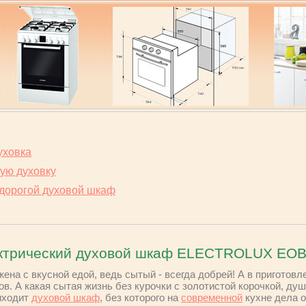
уховка
кую духовку
дорогой духовой шкаф
ктрический духовой шкаф ELECTROLUX EOB
жена с вкусной едой, ведь сытый - всегда добрей! А в приготов
в. А какая сытая жизнь без курочки с золотистой корочкой, душ
иходит
духовой шкаф
, без которого на
современной
кухне дела о