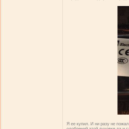
Я ее купил. И ни разу не пож
одобрений этой духовке да и с