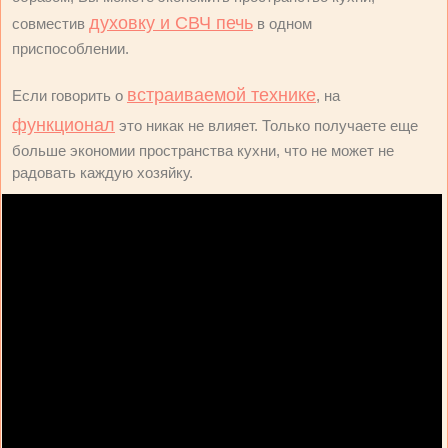
духовку и СВЧ печь
совместив
в одном
приспособлении.
встраиваемой технике
Если говорить о
, на
функционал
это никак не влияет. Только получаете еще
больше экономии пространства кухни, что не может не
радовать каждую хозяйку.