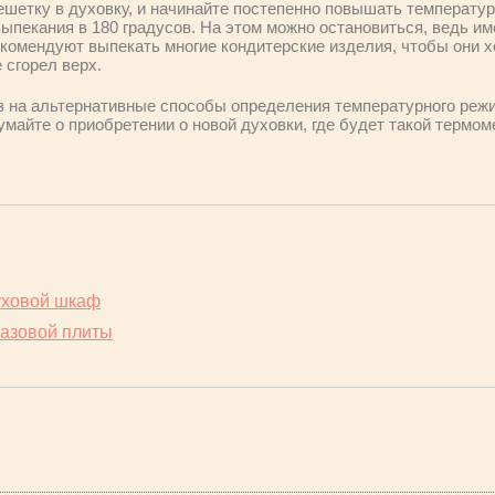
решетку в духовку, и начинайте постепенно повышать температуру
ыпекания в 180 градусов. На этом можно остановиться, ведь им
комендуют выпекать многие кондитерские изделия, чтобы они х
е сгорел верх.
з на альтернативные способы определения температурного реж
майте о приобретении о новой духовки, где будет такой термом
духовой шкаф
газовой плиты