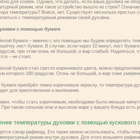
обно для хозяек. Однако, что делать, если ваша духовка не об
турный режим, или такое устройство вышло из строя? Означает
бора температуры? Вовсе, нет. Существует несколько простых 
елиться с температурным режимом своей духовки.
уховки с помощью бумаги
елой бумаги – именно с его помощью мы будем определять тем
решётку лист бумаги. В случае, если через 10 минут, лист бумаг
адусов, при этом огонь не большой, и жар слабый. Надеяться, ч
ся – не стоит.
белой бумаги стал светло коричневого цвета, можно предположит
м которого 180 градусов. Огонь не большой, и жар тоже умерен
т бумаги приобрёл темно коричневую окраску, то температура ду
одит для приготовления и выпекания.
умаги, чтобы стать коричневым, необходимо было меньше минут
 При таком сильном огне и высоком жаре у вашего блюда есть ри
ние температуры духовки с помощью кускового 
ётся сахар рафинад. Его также можно использовать, чтобы поп
мпературный режим внутри духовки. Для этого возьмите рафина