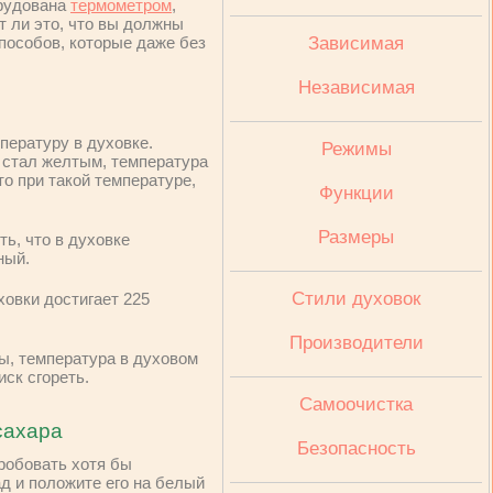
орудована
термометром
,
 ли это, что вы должны
способов, которые даже без
Зависимая
Независимая
пературу в духовке.
Режимы
и стал желтым, температура
то при такой температуре,
Функции
Размеры
ь, что в духовке
ный.
Стили духовок
ховки достигает 225
Производители
ы, температура в духовом
ск сгореть.
Cамоочистка
сахара
Безопасность
робовать хотя бы
д и положите его на белый