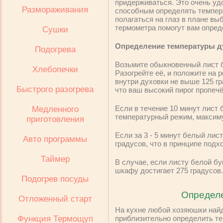
придерживаться. Это очень уд
Размораживания
способным определять темпера
полагаться на глаз в плане вы
термометра помогут вам опред
Сушки
Определение температуры д
Подогрева
Возьмите обыкновенный лист б
Хлебопечки
Разогрейте её, и положите на 
внутри духовки не выше 125 гр
Быстрого разогрева
что ваш высокий пирог пропечёт
Если в течение 10 минут лист 
Медленного
температурный режим, максиму
приготовления
Если за 3 - 5 минут белый лис
Авто программы
градусов, что в принципе подх
Таймер
В случае, если листу белой б
шкафу достигает 275 градусов.
Подогрев посуды
Определе
Отложенный старт
На кухне любой хозяюшки найд
Функция Термощуп
приблизительно определить те