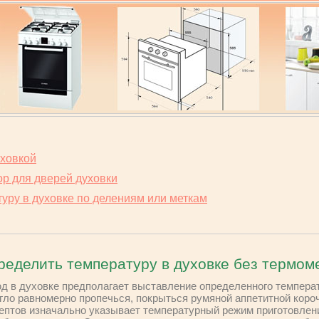
уховкой
ор для дверей духовки
уру в духовке по делениям или меткам
ределить температуру в духовке без термом
д в духовке предполагает выставление определенного темпера
ло равномерно пропечься, покрыться румяной аппетитной корочк
ептов изначально указывает температурный режим приготовлени