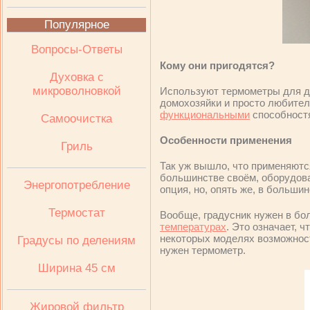
Популярное
Вопросы-Ответы
Кому они пригодятся?
Духовка с
микроволновкой
Используют термометры для ду
домохозяйки и просто любител
функциональными
способностя
Самоочистка
Особенности применения
Гриль
Так уж вышло, что применяютс
большинстве своём, оборудова
Энергопотребление
опция, но, опять же, в больши
Термостат
Вообще, градусник нужен в бо
температурах
. Это означает, 
некоторых моделях возможност
Градусы по делениям
нужен термометр.
Ширина 45 см
Жировой фильтр