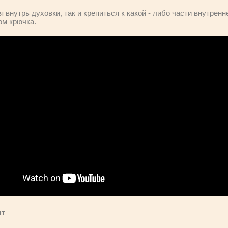
я внутрь духовки, так и крепиться к какой - либо части внутрен
ом крючка.
нт