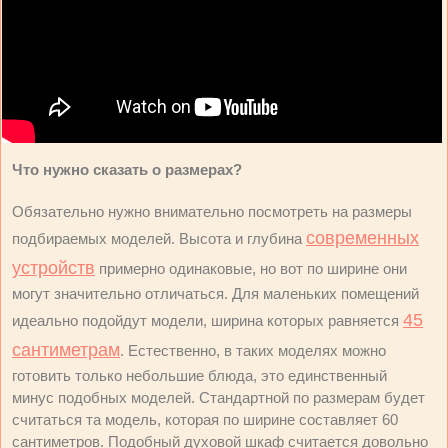
Что нужно сказать о размерах?
Обязательно нужно внимательно посмотреть на размеры
современных
подбираемых моделей. Высота и глубина
устройств
примерно одинаковые, но вот по ширине они
могут значительно отличаться. Для маленьких помещений
45
идеально подойдут модели, ширина которых равняется
сантиметрам
. Естественно, в таких моделях можно
готовить только небольшие блюда, это единственный
минус подобных моделей. Стандартной по размерам будет
считаться та модель, которая по ширине составляет 60
сантиметров. Подобный духовой шкаф считается довольно