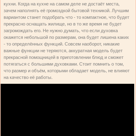
кухни. Когда на кухне на самом деле не достаёт места,
зачем наполнять её громоздкой бытовой техникой. Лучшим
вариантом станет подобрать что - то компактное, что будет
прекрасно оснащать жилище, но в то же время не будет
загромождать его. Не нужно думать, что если духовка
окажется небольшой по размерам, она будет лишена каких
- то определённых функций. Совсем наоборот, никакие
важные функции не теряются, аккуратная модель будет
прекрасной помощницей в приготовлении блюд и сможет
потягаться с большими духовками. Стоит помнить о том,
что размер и объём, которыми обладает модель, не влияют
на качество её работы.