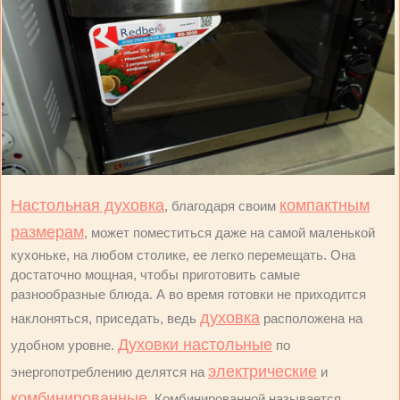
Настольная духовка
компактным
, благодаря своим
размерам
, может поместиться даже на самой маленькой
кухоньке, на любом столике, ее легко перемещать. Она
достаточно мощная, чтобы приготовить самые
разнообразные блюда. А во время готовки не приходится
духовка
наклоняться, приседать, ведь
расположена на
Духовки настольные
удобном уровне.
по
электрические
энергопотреблению делятся на
и
комбинированные
. Комбинированной называется