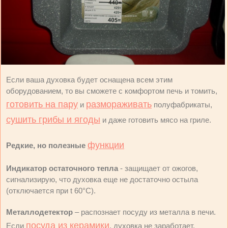
Если ваша духовка будет оснащена всем этим
оборудованием, то вы сможете с комфортом печь и томить,
готовить на пару
размораживать
и
полуфабрикаты,
сушить грибы и ягоды
и даже готовить мясо на гриле.
функции
Редкие, но полезные
Индикатор остаточного тепла
- защищает от ожогов,
сигнализирую, что духовка еще не достаточно остыла
(отключается при t 60
°C
).
Металлодетектор
– распознает посуду из металла в печи.
посуда из керамики
Если
, духовка не заработает.